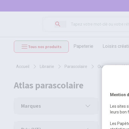
papeterie
loisirs créat
Tous nos produits
mobilier et équipements
accueil
librairie
parascolaire
ouvrage de réfé
atlas parascolaire
Mention d
9 produit
Marques
Les sites 
leurs bon 
Les Papète