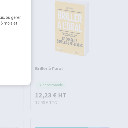
s
us, ou gérer
 6 mois et
Briller à l'oral
Sur commande
12,23 €
HT
12,90 €
TTC