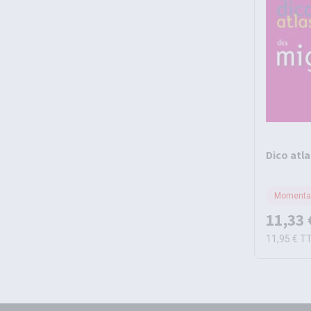
Dico atl
Momentan
11,33 
11,95 €
T