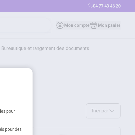
04 77 43 46 20
Mon compte
Mon panier
bureautique et rangement des documents
restauration
librairie
librairie
Sélectionnez une option a
Trier par
bles pour
els pour des