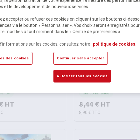
es, la personnalisation de votre expérience, la mesure des performance
res et le développement de nouveaux services.
z accepter ou refuser ces cookies en cliquant sur les boutons ci-desso
ences via le bouton « Personnaliser ». Vos choix seront enregistrés pour
re modifiés à tout moment dans le « Centre de préférences ».
d’informations sur les cookies, consultez notre
politique de cookies.
es des cookies
Continuer sans accepter
Collectif
cio-économique des pays
L'atlas des 10-15 ans
Autoriser tous les cookies
e 2027
mande
Sur commande
€
HT
8,44 €
HT
TC
8,90 €
TTC