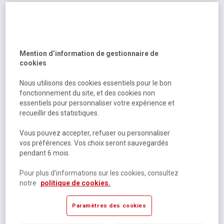
Mention d’information de gestionnaire de
cookies
Nous utilisons des cookies essentiels pour le bon
fonctionnement du site, et des cookies non
Poste de travail mobile d'ordinateur réglable - Manutan
essentiels pour personnaliser votre expérience et
Expert
recueillir des statistiques.
Disponible
Vous pouvez accepter, refuser ou personnaliser
405,97 €
HT
vos préférences. Vos choix seront sauvegardés
pendant 6 mois.
487,16 €
TTC
Pour plus d’informations sur les cookies, consultez
notre
politique de cookies.
Paramètres des cookies