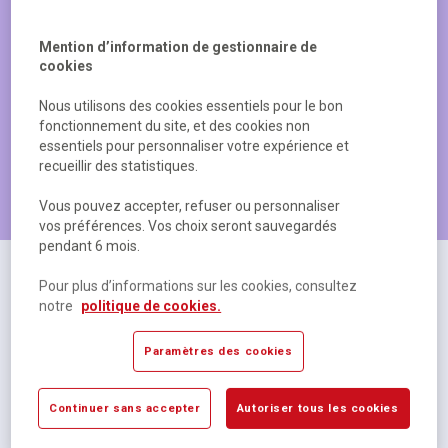
Mention d’information de gestionnaire de
cookies
Nous utilisons des cookies essentiels pour le bon
fonctionnement du site, et des cookies non
essentiels pour personnaliser votre expérience et
recueillir des statistiques.
Les produits les plus populaires
Vous pouvez accepter, refuser ou personnaliser
vos préférences. Vos choix seront sauvegardés
pendant 6 mois.
Pour plus d’informations sur les cookies, consultez
notre
politique de cookies.
Paramètres des cookies
Continuer sans accepter
Autoriser tous les cookies
Cahier polypropylène 48 pages Seyes 17x22 cm
R