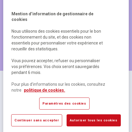
Mention d’information de gestionnaire de
cookies
Nous utilisons des cookies essentiels pour le bon
fonctionnement du site, et des cookies non
essentiels pour personnaliser votre expérience et
recueillir des statistiques.
Les produits les plus populaires
Vous pouvez accepter, refuser ou personnaliser
vos préférences. Vos choix seront sauvegardés
pendant 6 mois.
Pour plus d’informations sur les cookies, consultez
notre
politique de cookies.
Paramètres des cookies
Continuer sans accepter
Autoriser tous les cookies
Cahier polypropylène 48 pages Seyes 17x22 cm
R