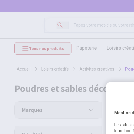
papeterie
loisirs créat
Tous nos produits
mobilier et équipements
accueil
loisirs créatifs
activités créatives
pou
poudres et sables décoratifs
10 produi
Marques
Mention d
Les sites 
leurs bon 