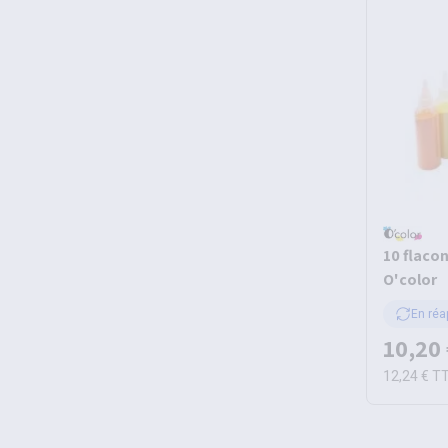
10 flacon
O'color
En réa
10,20
12,24 €
T