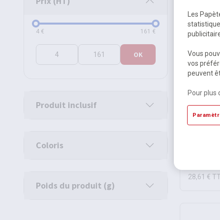
Prix (HT)
Les Papète
statistiqu
Prix (HT)
4
€
161
€
publicitai
Vous pouve
OK
vos préfér
peuvent êt
Pour plus 
Produit inclusif
Paramètr
Lot de 6 
coloré fi
Coloris
Dispon
23,84
28,61 €
T
Poids du produit (g)