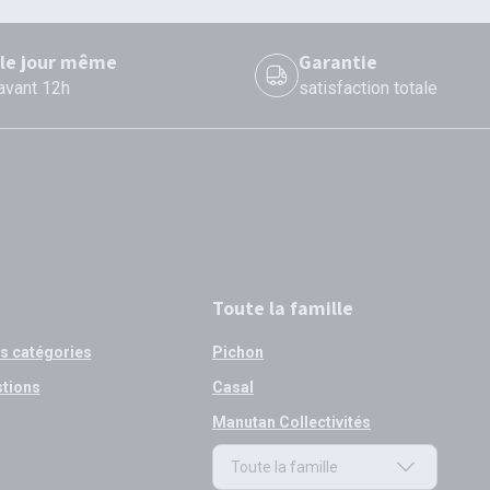
 le jour même
Garantie
 avant 12h
satisfaction totale
Toute la famille
os catégories
Pichon
stions
Casal
Manutan Collectivités
Toute la famille
Toute la famille