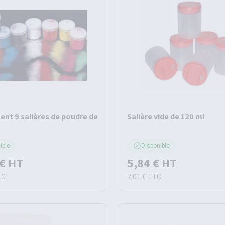
ent 9 salières de poudre de
Salière vide de 120 ml
ible
Disponible
 €
HT
5,84 €
HT
TC
7,01 €
TTC