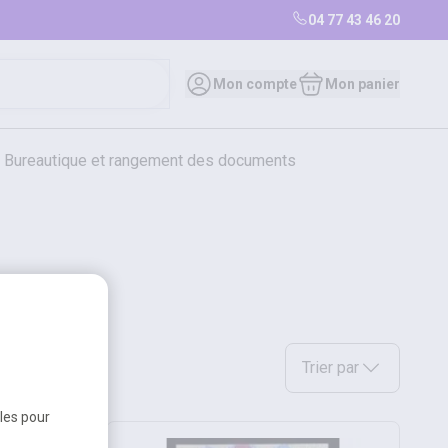
04 77 43 46 20
Mon compte
Mon panier
bureautique et rangement des documents
restauration
librairie
librairie
Sélectionnez une option a
Trier par
bles pour