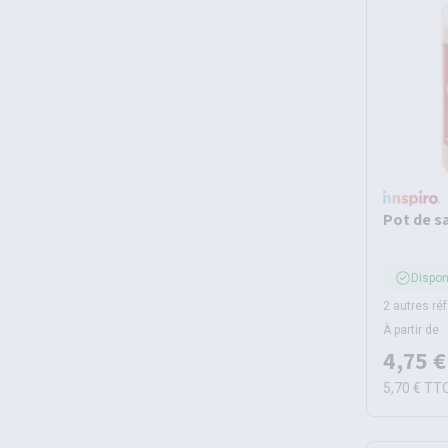
Pot de s
Dispon
2 autres ré
À partir de
4,75 €
5,70 €
TT