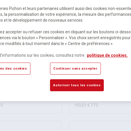
ries Pichon et leurs partenaires utilisent aussi des cookies non-essenti
es, la personnalisation de votre expérience, la mesure des performance
res et le développement de nouveaux services.
z accepter ou refuser ces cookies en cliquant sur les boutons ci-desso
ences via le bouton « Personnaliser ». Vos choix seront enregistrés pour
re modifiés à tout moment dans le « Centre de préférences ».
d’informations sur les cookies, consultez notre
politique de cookies.
es des cookies
Continuer sans accepter
sacs de 500g sable naturel
La grande table à sable
n + 6 salières offertes
Autoriser tous les cookies
ible
Disponible
 €
HT
160,84 €
HT
TC
193,01 €
TTC