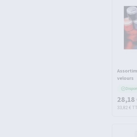
Assortim
velours
Dispon
28,18
33,82 €
T