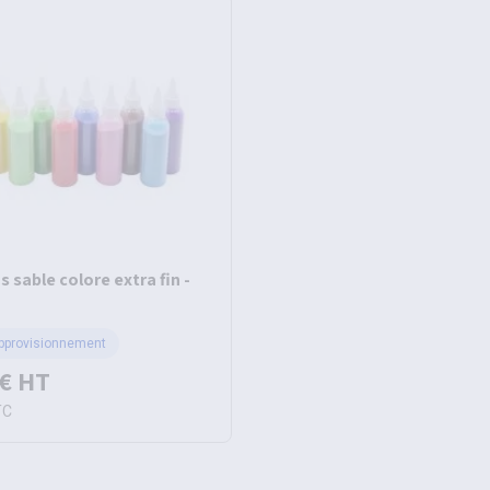
s sable colore extra fin -
pprovisionnement
 €
HT
TC