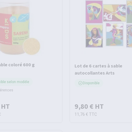
able coloré 600 g
Lot de 6 cartes à sable
autocollantes Arts
ible selon modèle
Disponible
férences
HT
9,80 €
HT
C
11,76 €
TTC