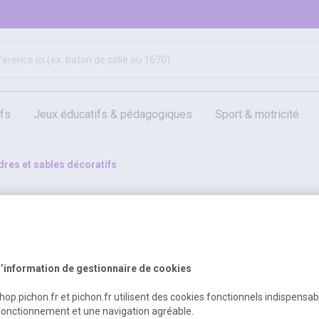
ifs
jeux éducatifs & pédagogiques
sport & motricité
hygiène, sécurité, 1er secours
outils, travaux & entretien
dres et sables décoratifs
ts
’information de gestionnaire de cookies
shop.pichon.fr et pichon.fr utilisent des cookies fonctionnels indispensa
fonctionnement et une navigation agréable.