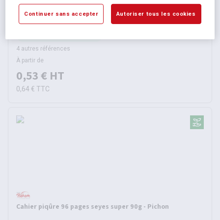
Cahier polypropylène 48 pages seyes 17x22 cm 80g -
Continuer sans accepter
Autoriser tous les cookies
Pichon
Disponible selon modèle
4 autres références
À partir de
0,53 €
HT
0,64 €
TTC
Cahier piqûre 96 pages seyes super 90g - Pichon