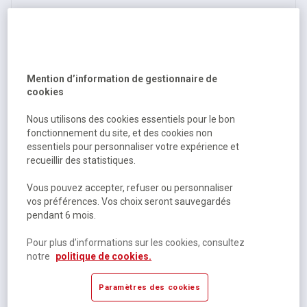
Cahier polypropylène 96 pages seyes 17x22 cm 80g -
Pichon
Disponible selon modèle
Mention d’information de gestionnaire de
cookies
2 autres références
À partir de
Nous utilisons des cookies essentiels pour le bon
0,74 €
HT
fonctionnement du site, et des cookies non
essentiels pour personnaliser votre expérience et
0,89 €
TTC
recueillir des statistiques.
Vous pouvez accepter, refuser ou personnaliser
vos préférences. Vos choix seront sauvegardés
pendant 6 mois.
Pour plus d’informations sur les cookies, consultez
notre
politique de cookies.
Paramètres des cookies