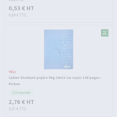
À partir de
0,53 €
HT
0,64 €
TTC
Cahier étudiant piqûre 90g 24x32 cm seyes 140 pages -
Pichon
Disponible
2,76 €
HT
3,31 €
TTC