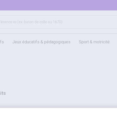
ifs
jeux éducatifs & pédagogiques
sport & motricité
hygiène, sécurité, 1er secours
outils, travaux & entretien
its