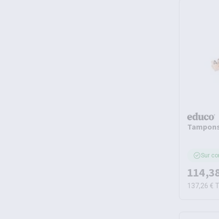
Tampons 
Sur c
114,3
137,26 €