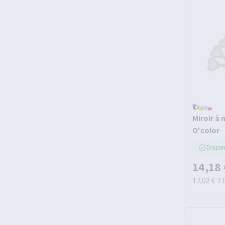
Miroir à 
O'color
Dispon
14,18 
17,02 €
T