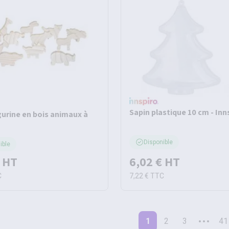
Sapin plastique 10 cm - Inn
gurine en bois animaux à
Disponible
ible
HT
6,02 €
HT
C
7,22 €
TTC
1
2
3
41