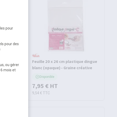
bles pour
els pour des
s
Feuille 20 x 26 cm plastique dingue
us, ou gérer
 Graine
blanc (opaque) - Graine créative
 6 mois et
Disponible
7,95 €
HT
9,54 €
TTC