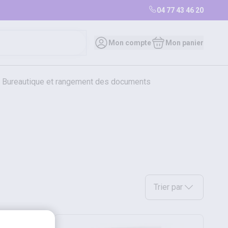
04 77 43 46 20
Mon compte
Mon panier
bureautique et rangement des documents
restauration
librairie
librairie
Sélectionnez une option a
Trier par