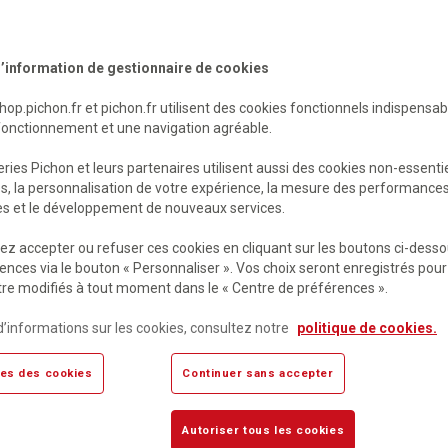
’information de gestionnaire de cookies
shop.pichon.fr et pichon.fr utilisent des cookies fonctionnels indispensa
fonctionnement et une navigation agréable.
ries Pichon et leurs partenaires utilisent aussi des cookies non-essenti
es, la personnalisation de votre expérience, la mesure des performance
res et le développement de nouveaux services.
ent 58 ballons baudruche
Feuille plastique dingue
z accepter ou refuser ces cookies en cliquant sur les boutons ci-desso
 pompe - Pichon
transparentes 20 x 26 cm -
ences via le bouton « Personnaliser ». Vos choix seront enregistrés pour
créative
re modifiés à tout moment dans le « Centre de préférences ».
ible
Disponible
€
HT
13,47 €
HT
d’informations sur les cookies, consultez notre
politique de cookies.
TC
16,16 €
TTC
es des cookies
Continuer sans accepter
Autoriser tous les cookies