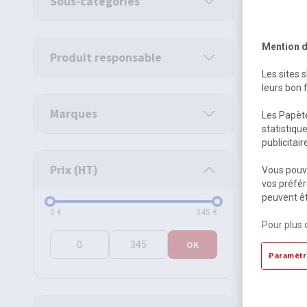
Sous-catégories
Mention d
Produit responsable
Les sites 
leurs bon 
Marques
Les Papète
statistiqu
publicitai
Assortim
Prix (HT)
Vous pouve
variés +
vos préfér
peuvent êt
Dispon
Prix (HT)
0
€
345
€
17,24 
Pour plus 
OK
20,69 €
T
Paramètr