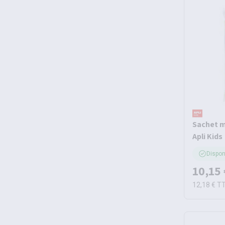
Sachet m
Apli Kids
Dispon
10,15 
12,18 €
T