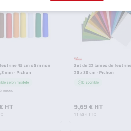
feutrine 45 cm x 5 m non
Set de 22 lames de feutrin
1,3 mm - Pichon
20 x 30 cm - Pichon
ible selon modèle
Disponible
férences
€
HT
9,69 €
HT
TC
11,63 €
TTC