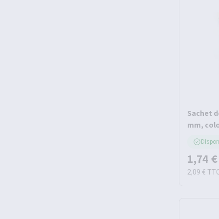
Sachet de
mm, colo
Dispon
1,74 €
2,09 €
TT