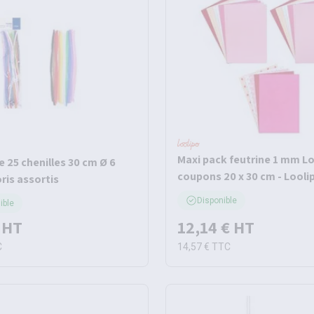
Maxi pack feutrine 1 mm L
 25 chenilles 30 cm Ø 6
coupons 20 x 30 cm - Looli
ris assortis
Disponible
ible
HT
12,14 €
HT
C
14,57 €
TTC