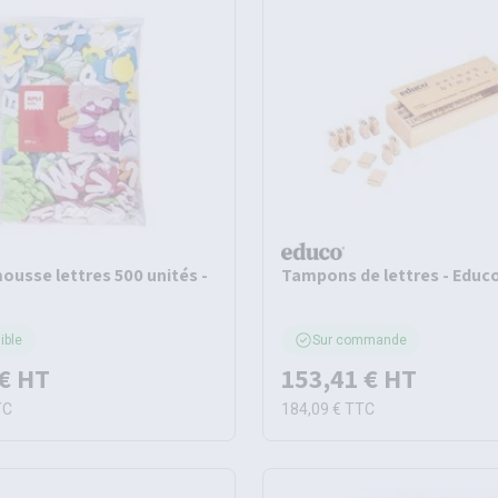
ousse lettres 500 unités -
Tampons de lettres - Educ
ible
Sur commande
€
HT
153,41 €
HT
TC
184,09 €
TTC