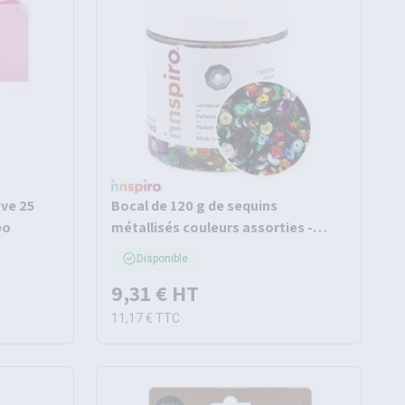
ove 25
Bocal de 120 g de sequins
po
métallisés couleurs assorties -
Innspiro
Disponible
9,31 €
HT
11,17 €
TTC