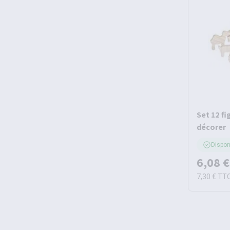
Set 12 fi
décorer
Dispon
6,08 €
7,30 €
TT