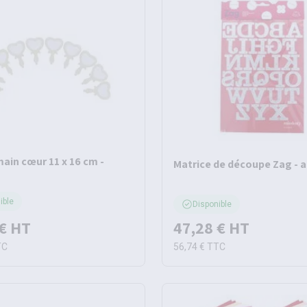
main cœur 11 x 16 cm -
Matrice de découpe Zag - 
ible
Disponible
€
HT
47,28 €
HT
TC
56,74 €
TTC