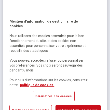
Lot de 6 flacons 200 ml encre à dessiner gel lot 2 - Pichon
Dernières pièces disponibles
Mention d’information de gestionnaire de
cookies
18,97 €
HT
22,76 €
TTC
Nous utilisons des cookies essentiels pour le bon
fonctionnement du site, et des cookies non
essentiels pour personnaliser votre expérience et
recueillir des statistiques.
Vous pouvez accepter, refuser ou personnaliser
vos préférences. Vos choix seront sauvegardés
pendant 6 mois.
Pour plus d’informations sur les cookies, consultez
notre
politique de cookies.
Set de 6 flacons d'encre de Chine 250ml, couleurs
Paramètres des cookies
assorties
Dernières pièces disponibles