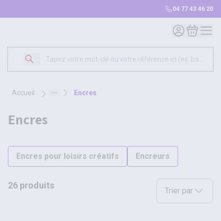
04 77 43 46 20
Mon compte
Mon panie
accueil
encres
encres
Encres pour loisirs créatifs
Encreurs
26 produits
Sélectionnez une opt
Trier par