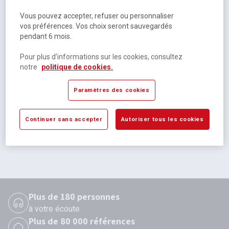
Vous pouvez accepter, refuser ou personnaliser
vos préférences. Vos choix seront sauvegardés
pendant 6 mois.
Pour plus d’informations sur les cookies, consultez
notre
politique de cookies.
Clip d'archivage - Fellowes
Paramètres des cookies
Disponible
36,02 €
HT
Continuer sans accepter
Autoriser tous les cookies
43,22 €
TTC
Plus de 180 personnes
à votre écoute
Plus de 80 000 références