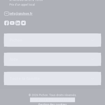
le vendredi de 8h à 16h30
Prix d'un appel local
info@pichon.fr
Pichon
Aide
Toute la famille
© 2026 Pichon. Tous droits réservés.
Gérer mes préférences cookies
Gestion des cookies