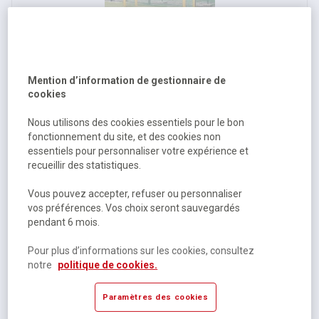
But multisports mini stadium - Metaluplast
Mention d’information de gestionnaire de
cookies
Épuisé
1 265,00 €
HT
Nous utilisons des cookies essentiels pour le bon
fonctionnement du site, et des cookies non
1 518,00 €
TTC
essentiels pour personnaliser votre expérience et
recueillir des statistiques.
Vous pouvez accepter, refuser ou personnaliser
vos préférences. Vos choix seront sauvegardés
pendant 6 mois.
Pour plus d’informations sur les cookies, consultez
notre
politique de cookies.
Paramètres des cookies
Spikeball original set