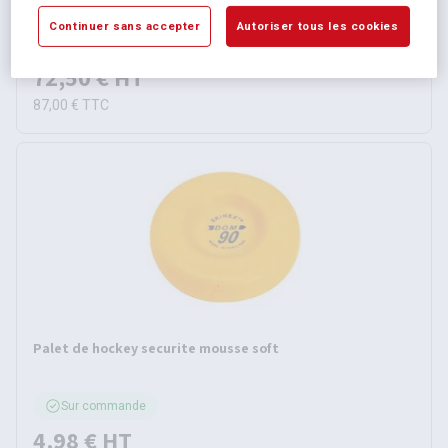
Continuer sans accepter
Autoriser tous les cookies
Sur commande
72,50 €
HT
87,00 €
TTC
Palet de hockey securite mousse soft
Sur commande
4,98 €
HT