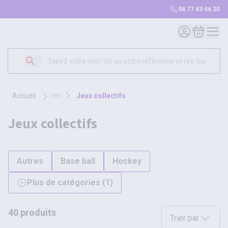
04 77 43 46 20
Mon compte
Mon panie
accueil
jeux collectifs
jeux collectifs
Autres
Base ball
Hockey
Plus de catégories
(
1
)
40 produits
Sélectionnez une opt
Trier par