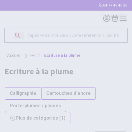
04 77 43 46 20
Mon compte
Mon panie
accueil
ecriture à la plume
ecriture à la plume
Calligraphie
Cartouches d'encre
Porte-plumes / plumes
Plus de catégories
(
1
)