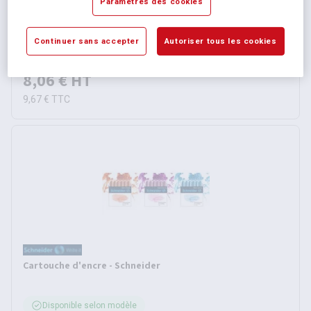
Paramètres des cookies
Set porte plume + 5 plumes - Cléopâtre
Continuer sans accepter
Autoriser tous les cookies
Disponible
8,06 €
HT
9,67 €
TTC
Cartouche d'encre - Schneider
Disponible selon modèle