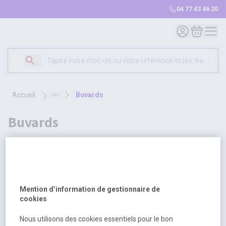
04 77 43 46 20
Mon compte
Mon panie
accueil
buvards
buvards
2 produits
Sélectionnez une opt
Trier par
Mention d’information de gestionnaire de
cookies
Nous utilisons des cookies essentiels pour le bon