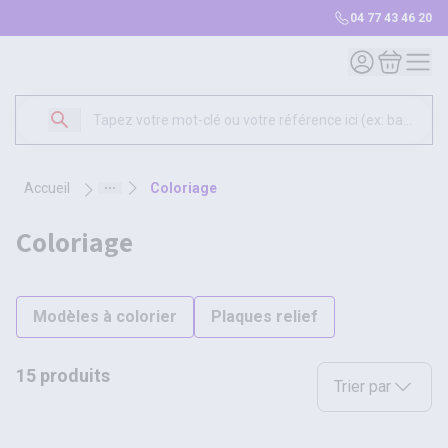
04 77 43 46 20
Mon compte
Mon panie
accueil
coloriage
coloriage
Modèles à colorier
Plaques relief
15 produits
Sélectionnez une opt
Trier par