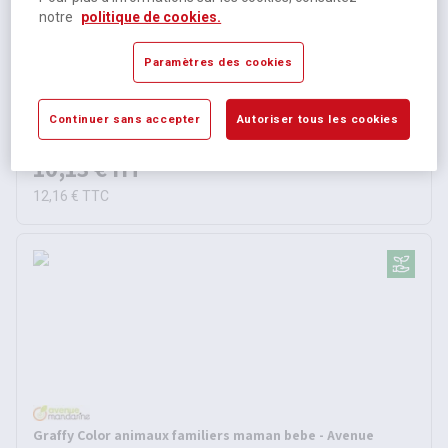
notre
politique de cookies.
Set de 4 cartes velours
Paramètres des cookies
Disponible selon modèle
2 autres références
Continuer sans accepter
Autoriser tous les cookies
À partir de
10,13 €
HT
12,16 €
TTC
Graffy Color animaux familiers maman bebe - Avenue