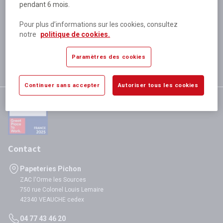
pendant 6 mois.
Plus de 80 000 références
disponibles
Pour plus d’informations sur les cookies, consultez
Expédition le jour même
notre
politique de cookies.
si validation avant 12h
Garantie
Paramètres des cookies
satisfaction totale
Continuer sans accepter
Autoriser tous les cookies
Contact
Papeteries Pichon
ZAC l'Orme les Sources
750 rue Colonel Louis Lemaire
42340 VEAUCHE cedex
04 77 43 46 20