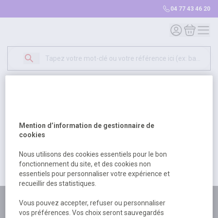
04 77 43 46 20
Mon compte
Mon panie
Erreur Serveur...
500
Un problème serveur est survenu. Veuillez nous
Mention d’information de gestionnaire de
excuser pour la gêne occasionée.
cookies
Nous utilisons des cookies essentiels pour le bon
fonctionnement du site, et des cookies non
Retour
Retour à l'accueil
essentiels pour personnaliser votre expérience et
recueillir des statistiques.
Plus de 180 personnes
Vous pouvez accepter, refuser ou personnaliser
vos préférences. Vos choix seront sauvegardés
à votre écoute