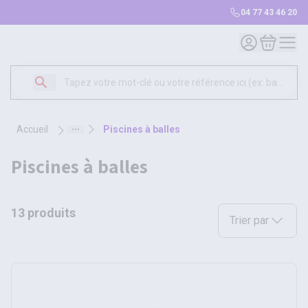
04 77 43 46 20
Mon compte
Mon panie
accueil
piscines à balles
piscines à balles
13 produits
Sélectionnez une opt
Trier par