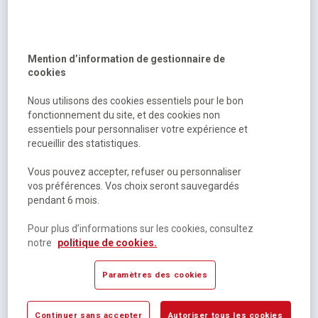
Piscine à balles petit modèle - Manutan Expert
Mention d’information de gestionnaire de
cookies
Épuisé
419,00 €
HT
Nous utilisons des cookies essentiels pour le bon
fonctionnement du site, et des cookies non
502,80 €
TTC
essentiels pour personnaliser votre expérience et
recueillir des statistiques.
Vous pouvez accepter, refuser ou personnaliser
vos préférences. Vos choix seront sauvegardés
pendant 6 mois.
Pour plus d’informations sur les cookies, consultez
notre
politique de cookies.
Paramètres des cookies
Piscine à balles d'angle - Manutan Expert
Continuer sans accepter
Autoriser tous les cookies