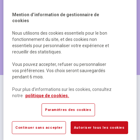
Mention d’information de gestionnaire de
cookies
Nous utilisons des cookies essentiels pour le bon
fonctionnement du site, et des cookies non
essentiels pour personnaliser votre expérience et
recueillir des statistiques.
Les produits les plus populaires
Vous pouvez accepter, refuser ou personnaliser
vos préférences. Vos choix seront sauvegardés
pendant 6 mois.
Pour plus d’informations sur les cookies, consultez
notre
politique de cookies.
Paramètres des cookies
Continuer sans accepter
Autoriser tous les cookies
Cahier polypropylène 48 pages Seyes 17x22 cm
R