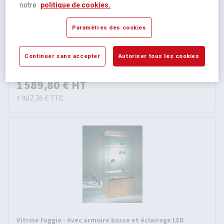
notre
politique de cookies.
Vitrine Easy E5 - Avec armoire basse
Paramètres des cookies
Sur commande selon modèle
Continuer sans accepter
Autoriser tous les cookies
3 autres références
À partir de
1 589,80 €
HT
1 907,76 €
TTC
Vitrine Faggio - Avec armoire basse et éclairage LED