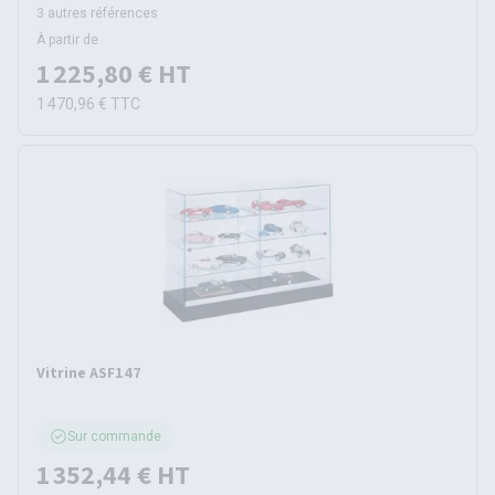
3 autres références
À partir de
1 225,80 €
HT
1 470,96 €
TTC
Vitrine ASF147
Sur commande
1 352,44 €
HT