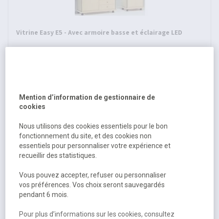
Vitrine Easy E5 - Avec armoire basse et éclairage LED
Sur commande selon modèle
3 autres références
À partir de
1 559,80 €
HT
Mention d’information de gestionnaire de
cookies
1 871,76 €
TTC
Nous utilisons des cookies essentiels pour le bon
fonctionnement du site, et des cookies non
essentiels pour personnaliser votre expérience et
recueillir des statistiques.
Vous pouvez accepter, refuser ou personnaliser
vos préférences. Vos choix seront sauvegardés
pendant 6 mois.
Pour plus d’informations sur les cookies, consultez