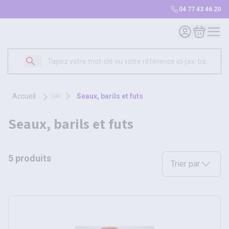
04 77 43 46 20
Mon compte
Mon panie
accueil
seaux, barils et futs
seaux, barils et futs
5 produits
Sélectionnez une opt
Trier par