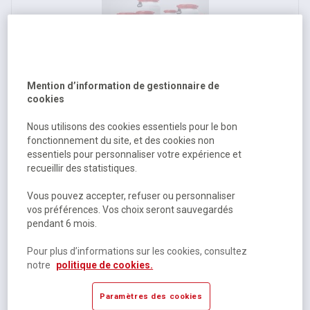
Mention d’information de gestionnaire de
Fût grande ouverture scellable homologué UN-X - 2.9 L à 68
cookies
L - Curtec
Nous utilisons des cookies essentiels pour le bon
Disponible selon modèle
fonctionnement du site, et des cookies non
9 autres références
essentiels pour personnaliser votre expérience et
recueillir des statistiques.
À partir de
16,75 €
HT
Vous pouvez accepter, refuser ou personnaliser
vos préférences. Vos choix seront sauvegardés
20,10 €
TTC
pendant 6 mois.
Pour plus d’informations sur les cookies, consultez
notre
politique de cookies.
Paramètres des cookies