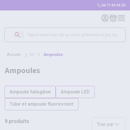
04 77 43 46 20
Mon compte
Mon panie
accueil
ampoules
ampoules
Ampoule halogène
Ampoule LED
Tube et ampoule fluorescent
9 produits
Sélectionnez une opt
Trier par