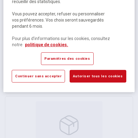
recueillir des statistiques.
Vous pouvez accepter, refuser ou personnaliser
vos préférences. Vos choix seront sauvegardés
pendant 6 mois.
Pour plus d’informations sur les cookies, consultez
notre
politique de cookies.
Ampoule LED à filaments E27 - 6.2 W
Paramètres des cookies
Disponible
31,66 €
HT
Continuer sans accepter
Autoriser tous les cookies
37,99 €
TTC