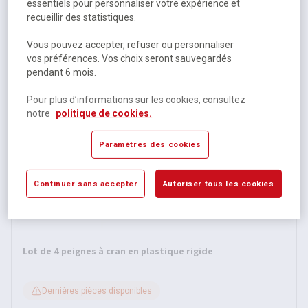
Marqueur peinture vide pointe biseautee 10 mm
essentiels pour personnaliser votre expérience et
recueillir des statistiques.
Disponible
Vous pouvez accepter, refuser ou personnaliser
vos préférences. Vos choix seront sauvegardés
25,79 €
HT
pendant 6 mois.
30,95 €
TTC
Pour plus d’informations sur les cookies, consultez
notre
politique de cookies.
Paramètres des cookies
Continuer sans accepter
Autoriser tous les cookies
Lot de 4 peignes à cran en plastique rigide
Dernières pièces disponibles