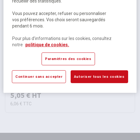
recueillir des statistiques.
Vous pouvez accepter, refuser ou personnaliser
vos préférences. Vos choix seront sauvegardés
pendant 6 mois.
Pour plus d’informations sur les cookies, consultez
notre
politique de cookies.
Paramètres des cookies
Onglet d'indexation pour plaques pochettes Sherpa®
Continuer sans accepter
Autoriser tous les cookies
Disponible
5,05 €
HT
6,06 €
TTC