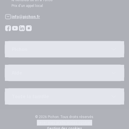
le vendredi de 8h à 16h30
Prix d'un appel local
info@pichon.fr
Pichon
Aide
Toute la famille
© 2026 Pichon. Tous droits réservés.
Gérer mes préférences cookies
Gestion des cookies