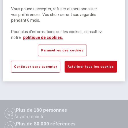
Vous pouvez accepter, refuser ou personnaliser
vos préférences. Vos choix seront sauvegardés
pendant 6 mois.
Pour plus d’informations sur les cookies, consultez
notre
politique de cookies.
Kit liaison chauffeuse Khéops - Manutan Expert
Paramètres des cookies
Sur commande
51,75 €
HT
Continuer sans accepter
Autoriser tous les cookies
62,10 €
TTC
Plus de 180 personnes
à votre écoute
Plus de 80 000 références