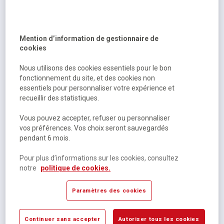
Momentanément indisponible
14,21 €
HT
Mention d’information de gestionnaire de
14,99 €
TTC
cookies
Nous utilisons des cookies essentiels pour le bon
fonctionnement du site, et des cookies non
essentiels pour personnaliser votre expérience et
recueillir des statistiques.
Vous pouvez accepter, refuser ou personnaliser
vos préférences. Vos choix seront sauvegardés
pendant 6 mois.
Batem, Adam, ...
Pour plus d’informations sur les cookies, consultez
Bi-pack t20 + t11 (offert) marsupilami
notre
politique de cookies.
Paramètres des cookies
Sur commande
9,95 €
HT
Continuer sans accepter
Autoriser tous les cookies