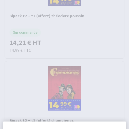
Bipack t2 + t1 (offert) théodore poussin
Sur commande
14,21 €
HT
14,99 €
TTC
Bipack t2 + t1 (offert) champignac