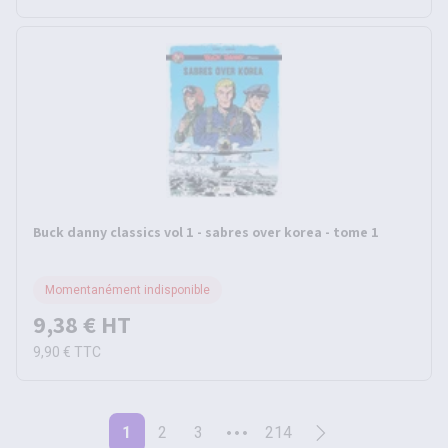
Buck danny classics vol 1 - sabres over korea - tome 1
Momentanément indisponible
9,38 €
HT
9,90 €
TTC
1
2
3
214