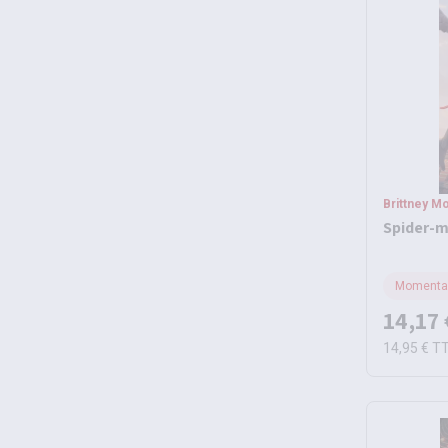
Brittney Mo
Spider-m
Momentan
14,17 
14,95 €
T