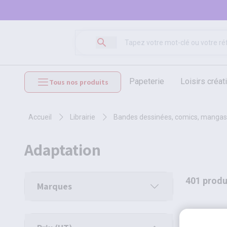
papeterie
loisirs créat
Tous nos produits
mobilier et équipements
accueil
librairie
bandes dessinées, comics, mangas
adaptation
401 produ
Marques