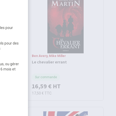
bles pour
els pour des
s
Ben Avery, Mike Miller
du
Le chevalier errant
us, ou gérer
 6 mois et
Sur commande
16,59 €
HT
17,50 €
TTC