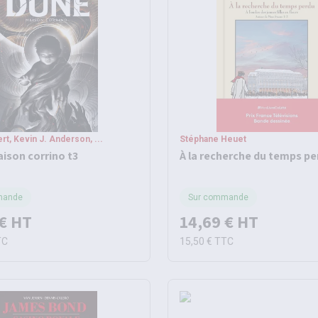
rt, Kevin J. Anderson, ...
Stéphane Heuet
aison corrino t3
À la recherche du temps pe
mande
Sur commande
€
HT
14,69 €
HT
TC
15,50 €
TTC