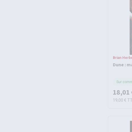
Brian Herbe
Dune : m
Sur com
18,01 
19,00 €
T