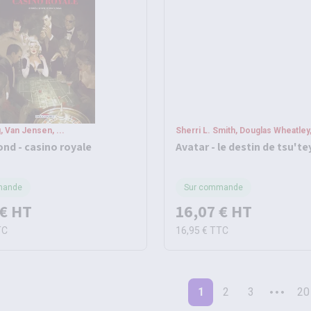
, Van Jensen, ...
Sherri L. Smith, Douglas Wheatley, 
nd - casino royale
Avatar - le destin de tsu'te
mande
Sur commande
 €
HT
16,07 €
HT
TC
16,95 €
TTC
1
2
3
20