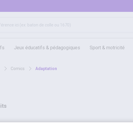
ifs
jeux éducatifs & pédagogiques
sport & motricité
hygiène, sécurité, 1er secours
outils, travaux & entretien
comics
adaptation
its