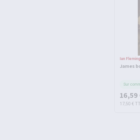
Ian Fleming
James bo
Sur com
16,59
17,50 €
T