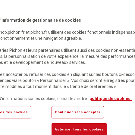
’information de gestionnaire de cookies
shop.pichon.fr et pichon.fr utilisent des cookies fonctionnels indispensa
fonctionnement et une navigation agréable.
ries Pichon et leurs partenaires utilisent aussi des cookies non-essenti
es, la personnalisation de votre expérience, la mesure des performance
res et le développement de nouveaux services.
e dernier maître de l'air
Kilomètre zéro : le chemin 
z accepter ou refuser ces cookies en cliquant sur les boutons ci-desso
 la promesse
bonheur
ences via le bouton « Personnaliser ». Vos choix seront enregistrés pour
re modifiés à tout moment dans le « Centre de préférences ».
mande
Sur commande
€
HT
20,38 €
HT
d’informations sur les cookies, consultez notre
politique de cookies.
TC
21,50 €
TTC
es des cookies
Continuer sans accepter
Autoriser tous les cookies