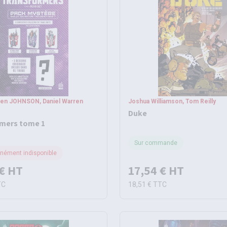
ren JOHNSON, Daniel Warren
Joshua Williamson, Tom Reilly
Duke
mers tome 1
Sur commande
ément indisponible
€
HT
17,54 €
HT
TC
18,51 €
TTC