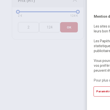
Prix (HT)
Prix (HT)
2
€
124
€
Mention d
Les sites 
OK
leurs bon 
Les Papète
statistiqu
publicitai
Avatar, l
Vous pouve
tome 1 -
vos préfér
peuvent êt
Sur com
21,79 
Pour plus 
22,99 €
T
Paramètr