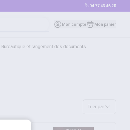
04 77 43 46 20
Mon compte
Mon panier
bureautique et rangement des documents
restauration
librairie
librairie
Sélectionnez une option a
Trier par