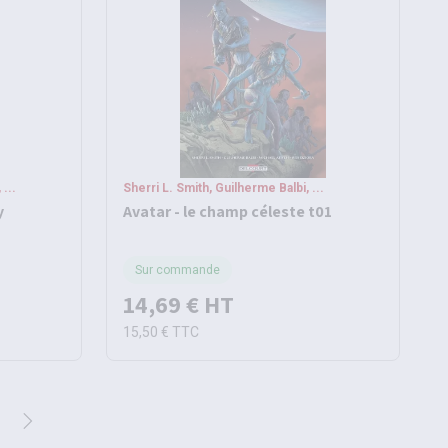
...
Sherri L. Smith, Guilherme Balbi, ...
y
Avatar - le champ céleste t01
Sur commande
14,69 €
HT
15,50 €
TTC