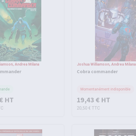
liamson, Andrea Milana
Joshua Williamson, Andrea Milana
ommander
Cobra commander
mande
Momentanément indisponible
€
HT
19,43 €
HT
TC
20,50 €
TTC