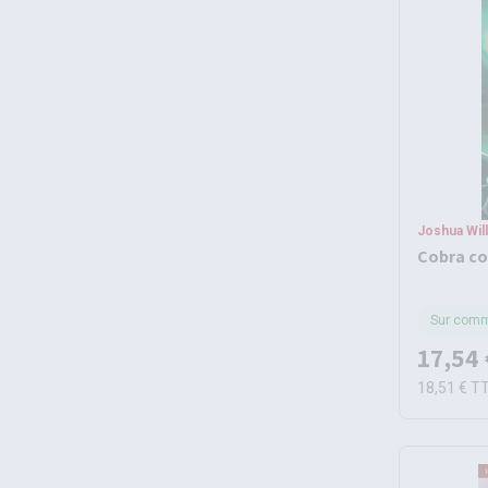
Joshua Wil
Cobra c
Sur com
17,54 
18,51 €
T