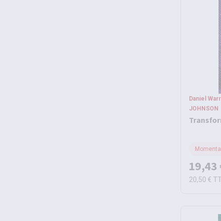
Daniel War
JOHNSON
Transfor
Momentan
19,43 
20,50 €
T