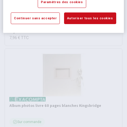
Paramètres des cookies
Sur commande selon modèle
3 autres références
Continuer sans accepter
Autoriser tous les cookies
À partir de
6,63 €
HT
7,96 €
TTC
Album photos livre 60 pages blanches Kingsbridge
Sur commande