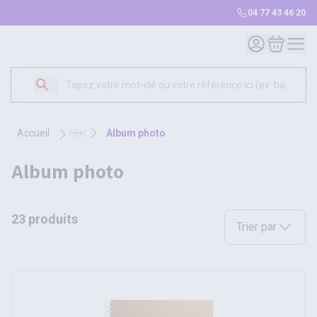
04 77 43 46 20
Mon compte
Mon panie
accueil
album photo
album photo
23 produits
Sélectionnez une opt
Trier par