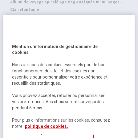
Album de voyage spiralé Age Bag A4 Ligné/Uni 80 pages -
Clairefontaine
Sur commande selon modèle
3 autres références
À partir de
11,85 €
HT
Mention d’information de gestionnaire de
cookies
14,22 €
TTC
Nous utilisons des cookies essentiels pour le bon
fonctionnement du site, et des cookies non
essentiels pour personnaliser votre expérience et
recueillir des statistiques.
Vous pouvez accepter, refuser ou personnaliser
vos préférences. Vos choix seront sauvegardés
pendant 6 mois.
Pour plus d’informations sur les cookies, consultez
notre
politique de cookies.
Album de voyage spiralé Age Bag A5 Ligné/Uni 80 pages -
Clairefontaine