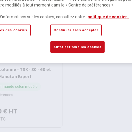
re modifiés à tout moment dans le « Centre de préférences ».
d’informations sur les cookies, consultez notre
politique de cookies.
es des cookies
Continuer sans accepter
Autoriser tous les cookies
olonne - TSX - 30 - 60 et
 Manutan Expert
ommande selon modèle
férences
0 €
HT
TTC