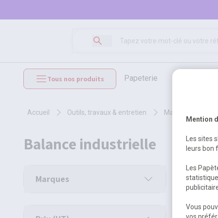
papeterie
loisirs créat
Tous nos produits
mobilier et équipements
accueil
outils, travaux & entretien
matériel de mesu
Mention d
balance industrielle
Les sites 
leurs bon 
Les Papète
1 produit
Marques
statistiqu
publicitai
Vous pouve
vos préfér