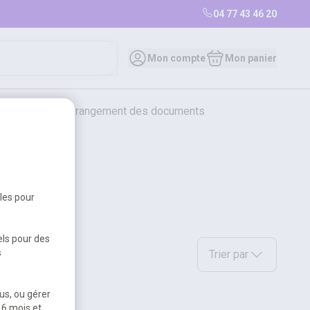
04 77 43 46 20
Mon compte
Mon panier
bureautique et rangement des documents
restauration
librairie
librairie
bles pour
els pour des
Sélectionnez une option a
s
Trier par
us, ou gérer
 6 mois et