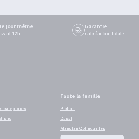
 le jour même
Garantie
 avant 12h
satisfaction totale
Toute la famille
os catégories
Pichon
stions
Casal
Manutan Collectivités
Toute la famille