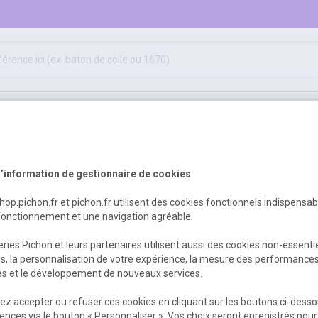
ifs
jeux éducatifs & pédagogiques
sport & motricité
hygiène, sécurité, 1er secours
outils, travaux & entretien
re
pesage
balance industrielle
’information de gestionnaire de cookies
shop.pichon.fr et pichon.fr utilisent des cookies fonctionnels indispensa
fonctionnement et une navigation agréable.
ries Pichon et leurs partenaires utilisent aussi des cookies non-essenti
es, la personnalisation de votre expérience, la mesure des performance
res et le développement de nouveaux services.
z accepter ou refuser ces cookies en cliquant sur les boutons ci-desso
ences via le bouton « Personnaliser ». Vos choix seront enregistrés pour