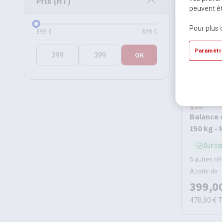
Prix (HT)
peuvent êt
Prix (HT)
Pour plus 
399
€
399
€
Paramètr
OK
Balance c
150 kg -
Sur c
5 autres ré
À partir de
399,0
478,80 €