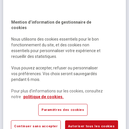
Sur commande
12,31 €
HT
Mention d’information de gestionnaire de
12,99 €
TTC
cookies
Nous utilisons des cookies essentiels pour le bon
fonctionnement du site, et des cookies non
essentiels pour personnaliser votre expérience et
recueillir des statistiques.
Vous pouvez accepter, refuser ou personnaliser
vos préférences. Vos choix seront sauvegardés
pendant 6 mois.
Violet Chan Karim
Pour plus d’informations sur les cookies, consultez
La colo des vampires
notre
politique de cookies.
Paramètres des cookies
Sur commande
18,95 €
HT
Continuer sans accepter
Autoriser tous les cookies