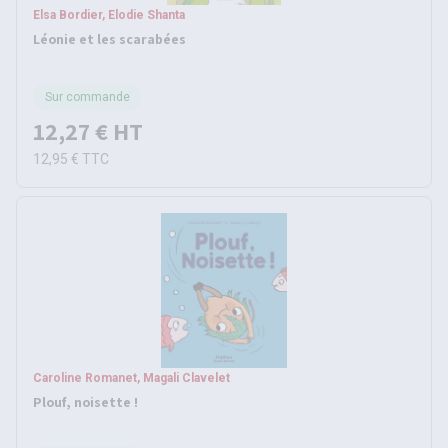
Elsa Bordier, Elodie Shanta
Léonie et les scarabées
Sur commande
12,27 €
HT
12,95 €
TTC
Caroline Romanet, Magali Clavelet
Plouf, noisette !