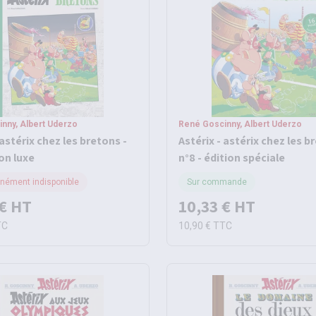
nny, Albert Uderzo
René Goscinny, Albert Uderzo
 astérix chez les bretons -
Astérix - astérix chez les b
on luxe
n°8 - édition spéciale
ément indisponible
Sur commande
€
HT
10,33 €
HT
TC
10,90 €
TTC