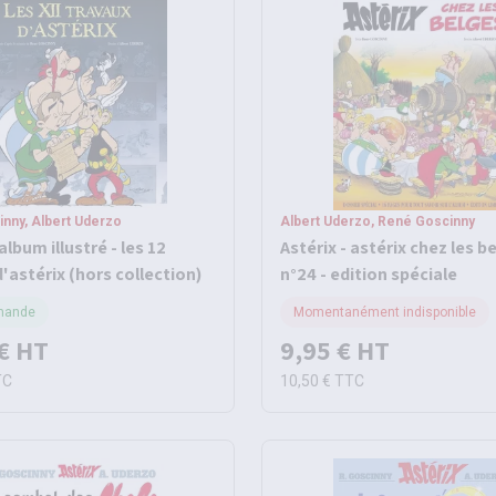
nny, Albert Uderzo
Albert Uderzo, René Goscinny
 album illustré - les 12
Astérix - astérix chez les b
'astérix (hors collection)
n°24 - edition spéciale
mande
Momentanément indisponible
€
HT
9,95 €
HT
TC
10,50 €
TTC