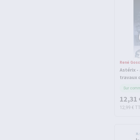
René Gosci
Astérix -
travaux d
Sur com
12,31 
12,99 €
T