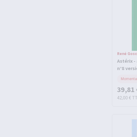
René Gosci
Astérix -
n°8 versi
Momentan
39,81 
42,00 €
T