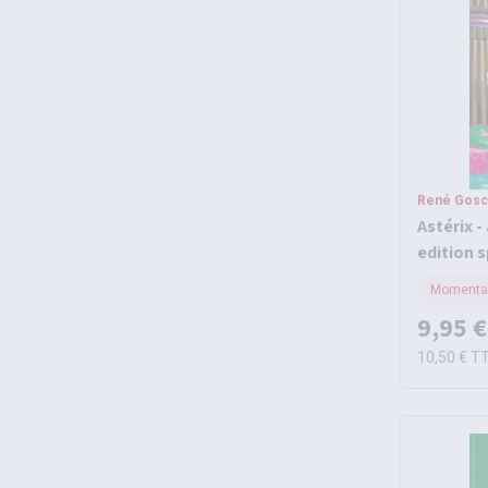
René Gosci
Astérix -
edition s
Momentan
9,95 €
10,50 €
T