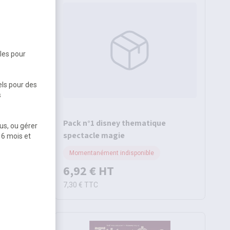
bles pour
els pour des
s
 secret
Pack n°1 disney thematique
us, ou gérer
spectacle magie
 6 mois et
Momentanément indisponible
6,92 €
HT
7,30 €
TTC