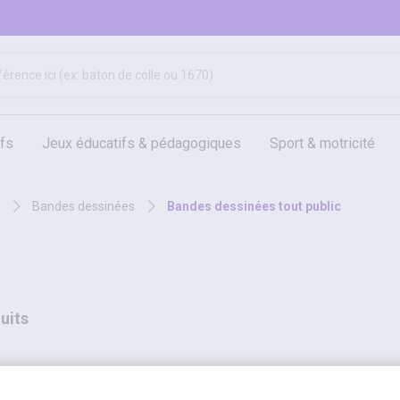
ifs
jeux éducatifs & pédagogiques
sport & motricité
hygiène, sécurité, 1er secours
outils, travaux & entretien
bandes dessinées
bandes dessinées tout public
uits