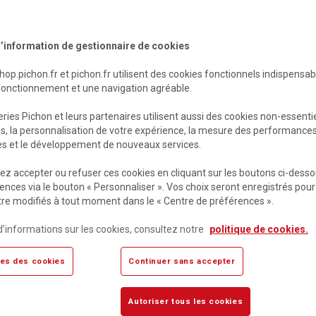
’information de gestionnaire de cookies
shop.pichon.fr et pichon.fr utilisent des cookies fonctionnels indispensa
fonctionnement et une navigation agréable.
ries Pichon et leurs partenaires utilisent aussi des cookies non-essenti
es, la personnalisation de votre expérience, la mesure des performance
res et le développement de nouveaux services.
fiche cine le troisieme
Livret affiche cine triangle
z accepter ou refuser ces cookies en cliquant sur les boutons ci-desso
nt
ences via le bouton « Personnaliser ». Vos choix seront enregistrés pour
re modifiés à tout moment dans le « Centre de préférences ».
ément indisponible
Momentanément indisponible
 €
HT
14,69 €
HT
d’informations sur les cookies, consultez notre
politique de cookies.
TC
15,50 €
TTC
es des cookies
Continuer sans accepter
Autoriser tous les cookies