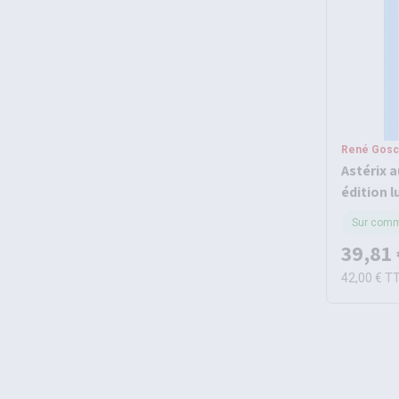
René Gosc
Astérix a
édition l
Sur com
39,81 
42,00 €
T