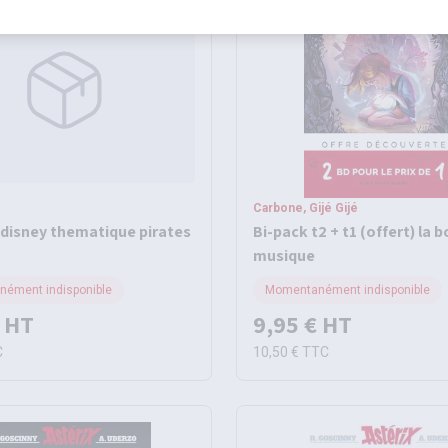
Carbone, Gijé Gijé
 disney thematique pirates
Bi-pack t2 + t1 (offert) la b
musique
ément indisponible
Momentanément indisponible
HT
9,95 €
HT
C
10,50 €
TTC