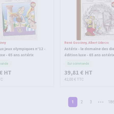
inny
René Goscinny, Albert Uderzo
ux jeux olympiques n°12 -
Astérix - le domaine des di
uxe - 65 ans astérix
édition luxe - 65 ans astéri
mande
Sur commande
€
HT
39,81 €
HT
TC
42,00 €
TTC
1
2
3
18