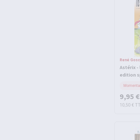
René Gosci
Astérix -
edition s
Momentan
9,95 €
10,50 €
T