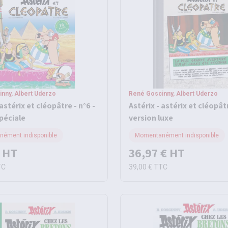
nny, Albert Uderzo
René Goscinny, Albert Uderzo
 astérix et cléopâtre - n°6 -
Astérix - astérix et cléopâtr
péciale
version luxe
ément indisponible
Momentanément indisponible
HT
36,97 €
HT
TC
39,00 €
TTC