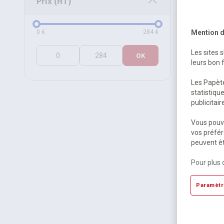
Prix (HT)
Prix (HT)
0
€
284
€
Mention d
Les sites 
OK
leurs bon 
Les Papète
statistiqu
publicitai
Livret af
Vous pouve
testame
vos préfér
peuvent êt
Momentan
14,69
Pour plus 
15,50 €
T
Paramètr