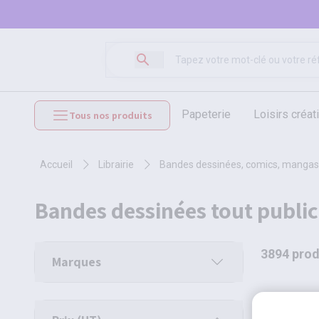
papeterie
loisirs créat
Tous nos produits
mobilier et équipements
accueil
librairie
bandes dessinées, comics, mangas
bandes dessinées tout public
3894 prod
Marques