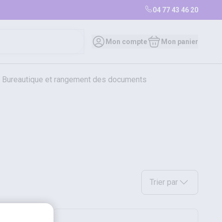
04 77 43 46 20
Mon compte
Mon panier
bureautique et rangement des documents
restauration
librairie
librairie
Sélectionnez une option a
Trier par