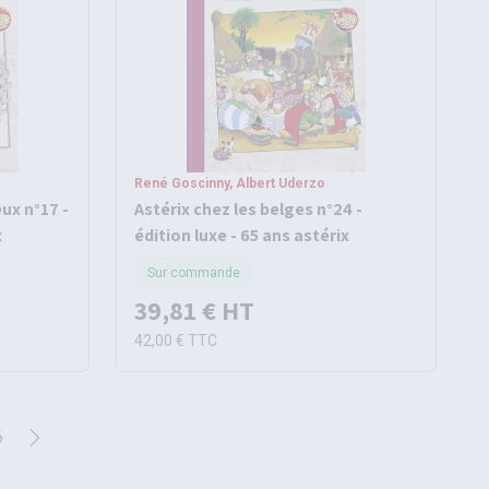
René Goscinny, Albert Uderzo
eux n°17 -
Astérix chez les belges n°24 -
x
édition luxe - 65 ans astérix
Sur commande
39,81 €
HT
42,00 €
TTC
6