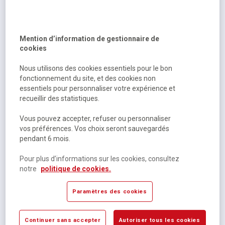
Sur commande
22,27 €
HT
Mention d’information de gestionnaire de
23,50 €
TTC
cookies
Nous utilisons des cookies essentiels pour le bon
fonctionnement du site, et des cookies non
essentiels pour personnaliser votre expérience et
recueillir des statistiques.
Vous pouvez accepter, refuser ou personnaliser
vos préférences. Vos choix seront sauvegardés
pendant 6 mois.
Xavier Coste, Xavier Coste, ...
Pour plus d’informations sur les cookies, consultez
Il déserte
notre
politique de cookies.
Paramètres des cookies
Sur commande
28,44 €
HT
Continuer sans accepter
Autoriser tous les cookies