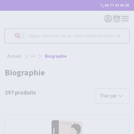
04 77 43 46 20
Mon compte
Mon panie
accueil
biographie
biographie
297 produits
Sélectionnez une opt
Trier par