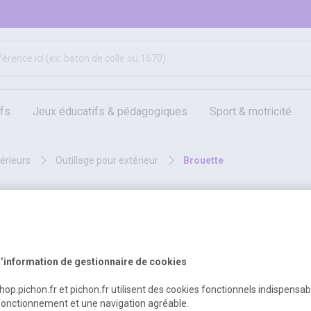
ifs
jeux éducatifs & pédagogiques
sport & motricité
hygiène, sécurité, 1er secours
outils, travaux & entretien
térieurs
outillage pour extérieur
brouette
ts
’information de gestionnaire de cookies
shop.pichon.fr et pichon.fr utilisent des cookies fonctionnels indispensa
fonctionnement et une navigation agréable.