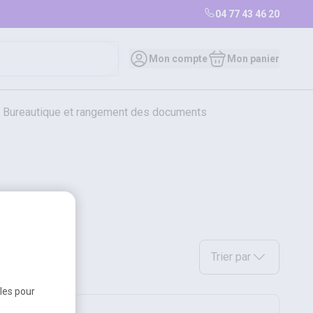
04 77 43 46 20
Mon compte
Mon panier
bureautique et rangement des documents
restauration
librairie
librairie
Sélectionnez une option a
Trier par
bles pour