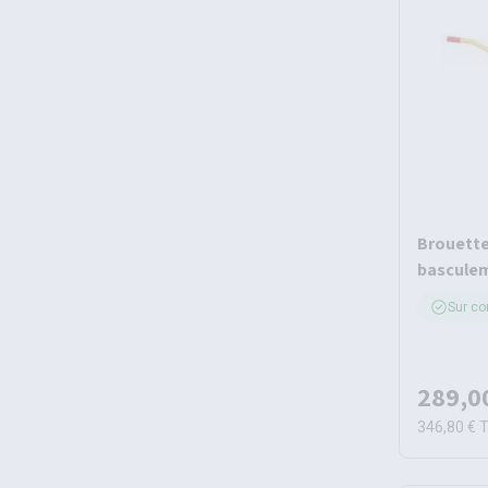
Brouette
bascule
Sur c
289,0
346,80 €