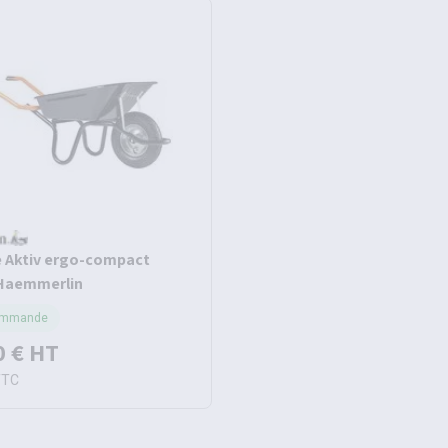
 Aktiv ergo-compact
 Haemmerlin
ommande
0 €
HT
TTC