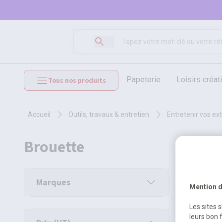
papeterie
loisirs créat
Tous nos produits
mobilier et équipements
accueil
outils, travaux & entretien
entretenir vos ex
brouette
10 produi
Marques
Mention d
Les sites 
leurs bon 