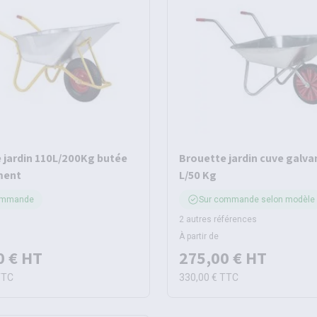
 jardin 110L/200Kg butée
Brouette jardin cuve galva
ment
L/50 Kg
ommande
Sur commande selon modèle
2 autres références
À partir de
0 €
HT
275,00 €
HT
TTC
330,00 €
TTC