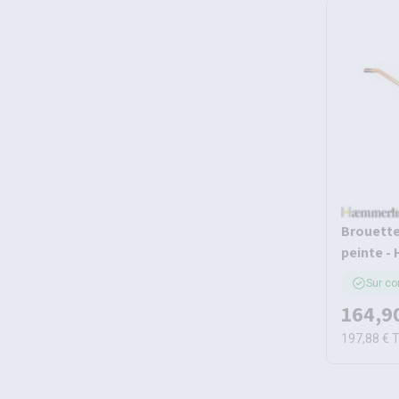
Brouette
peinte -
Sur c
164,9
197,88 €