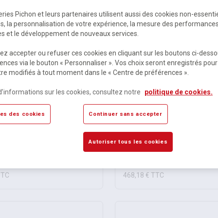
ries Pichon et leurs partenaires utilisent aussi des cookies non-essenti
es, la personnalisation de votre expérience, la mesure des performance
res et le développement de nouveaux services.
z accepter ou refuser ces cookies en cliquant sur les boutons ci-desso
ences via le bouton « Personnaliser ». Vos choix seront enregistrés pour
re modifiés à tout moment dans le « Centre de préférences ».
d’informations sur les cookies, consultez notre
politique de cookies.
es des cookies
Continuer sans accepter
 galvanisée jardin
Brouette levage galvanisé
0Kg
béton 110L/250Kgs increva
Autoriser tous les cookies
ommande
Sur commande
0 €
HT
390,15 €
HT
TTC
468,18 €
TTC