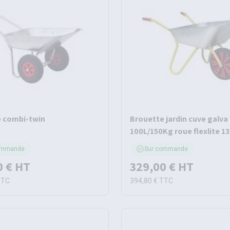
 combi-twin
Brouette jardin cuve galva
100L/150Kg roue flexlite 13
ommande
Sur commande
0 €
HT
329,00 €
HT
TTC
394,80 €
TTC