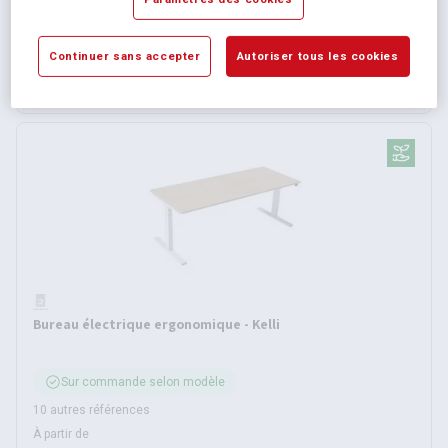
10 autres références
À partir de
2 825,00 €
HT
Continuer sans accepter
Autoriser tous les cookies
3 390,00 €
TTC
Bureau électrique ergonomique - Kelli
Sur commande selon modèle
10 autres références
À partir de