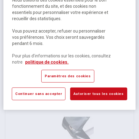
fonctionnement du site, et des cookies non
essentiels pour personnaliser votre expérience et
recueillir des statistiques.
Vous pouvez accepter, refuser ou personnaliser
vos préférences. Vos choix seront sauvegardés
Passage de câbles longueur 3 m - Noir/Jaune - Manutan
pendant 6 mois.
Expert
Pour plus d’informations sur les cookies, consultez
Disponible selon modèle
notre
politique de cookies.
4 autres références
Paramètres des cookies
À partir de
39,25 €
HT
Continuer sans accepter
Autoriser tous les cookies
47,10 €
TTC