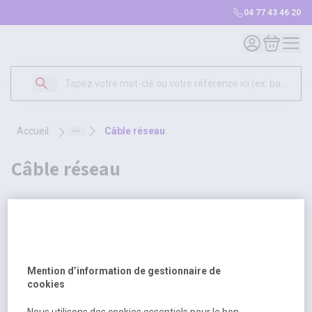
04 77 43 46 20
Mon compte
Mon panie
accueil
câble réseau
câble réseau
2 produits
Sélectionnez une opt
Trier par
Mention d’information de gestionnaire de
cookies
Nous utilisons des cookies essentiels pour le bon