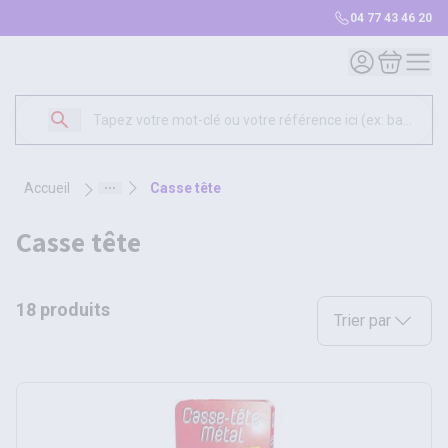
04 77 43 46 20
Mon compte
Mon panie
accueil
casse tête
casse tête
18 produits
Sélectionnez une opt
Trier par