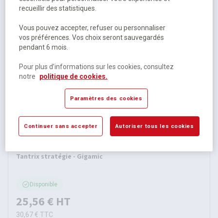
recueillir des statistiques.
Disponible
35,27 €
HT
Vous pouvez accepter, refuser ou personnaliser
vos préférences. Vos choix seront sauvegardés
42,32 €
TTC
pendant 6 mois.
Pour plus d’informations sur les cookies, consultez
notre
politique de cookies.
Paramètres des cookies
Continuer sans accepter
Autoriser tous les cookies
Tantrix stratégie - Gigamic
Disponible
25,56 €
HT
30,67 €
TTC