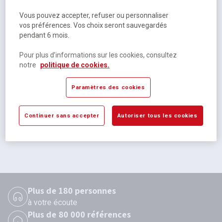
Vous pouvez accepter, refuser ou personnaliser
vos préférences. Vos choix seront sauvegardés
pendant 6 mois.
Pour plus d’informations sur les cookies, consultez
notre
politique de cookies.
Chargeur plug avec 4 piles AA - Varta
Paramètres des cookies
Disponible
36,34 €
HT
Continuer sans accepter
Autoriser tous les cookies
43,61 €
TTC
Plus de 180 personnes
à votre écoute
Plus de 80 000 références