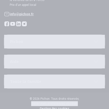
le vendredi de 8h à 16h30
Prix d'un appel local
info@pichon.fr
Pichon
Aide
Toute la famille
© 2026 Pichon. Tous droits réservés.
Gérer mes préférences cookies
Gestion des cookies