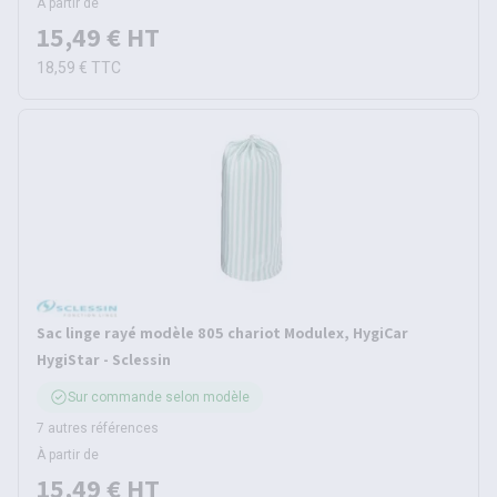
À partir de
15,49 €
HT
18,59 €
TTC
Sac linge rayé modèle 805 chariot Modulex, HygiCar
HygiStar - Sclessin
Sur commande selon modèle
7 autres références
À partir de
15,49 €
HT