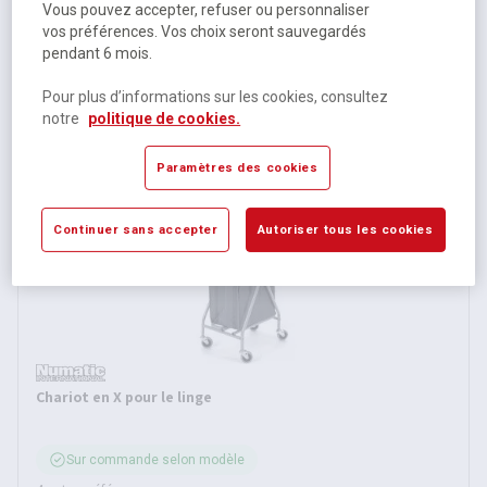
Vous pouvez accepter, refuser ou personnaliser
Disponible selon modèle
vos préférences. Vos choix seront sauvegardés
4 autres références
pendant 6 mois.
À partir de
Pour plus d’informations sur les cookies, consultez
42,90 €
HT
notre
politique de cookies.
51,48 €
TTC
Paramètres des cookies
Continuer sans accepter
Autoriser tous les cookies
Chariot en X pour le linge
Sur commande selon modèle