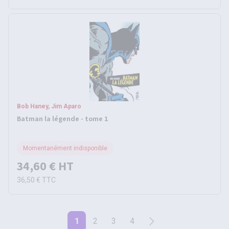
Bob Haney, Jim Aparo
Batman la légende - tome 1
Momentanément indisponible
34,60 €
HT
36,50 €
TTC
1
2
3
4