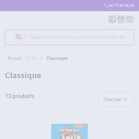
04 77 43 46 20
Mon compte
Mon panie
accueil
classique
classique
73 produits
Sélectionnez une opt
Trier par