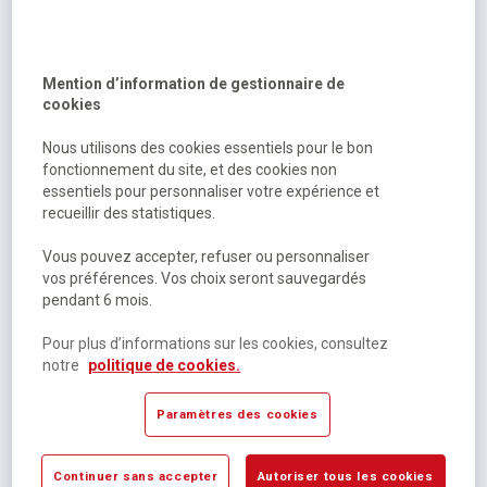
Sur commande
28,39 €
HT
Mention d’information de gestionnaire de
29,95 €
TTC
cookies
Nous utilisons des cookies essentiels pour le bon
fonctionnement du site, et des cookies non
essentiels pour personnaliser votre expérience et
recueillir des statistiques.
Vous pouvez accepter, refuser ou personnaliser
vos préférences. Vos choix seront sauvegardés
pendant 6 mois.
Heather Einhorn, Adam Staffaroni, ...
Pour plus d’informations sur les cookies, consultez
Curie society t1
notre
politique de cookies.
Paramètres des cookies
Sur commande
16,07 €
HT
Continuer sans accepter
Autoriser tous les cookies