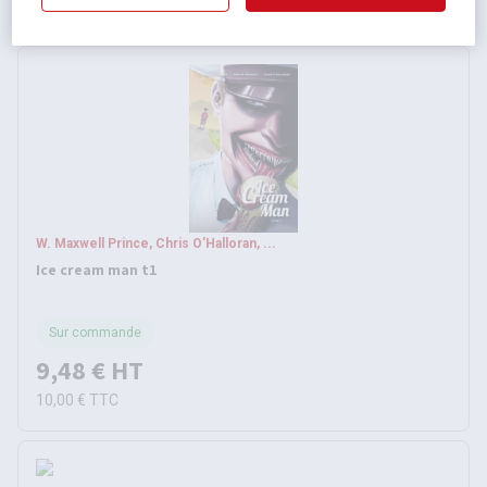
16,95 €
TTC
W. Maxwell Prince, Chris O'Halloran, ...
Ice cream man t1
Sur commande
9,48 €
HT
10,00 €
TTC