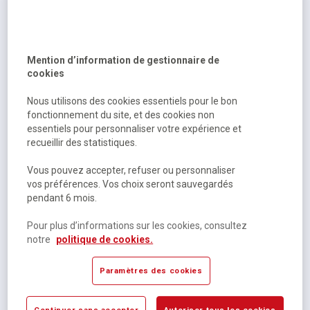
Voltaire, Isabelle de Lisle
Bibliocollège - zadig, voltaire
Mention d’information de gestionnaire de
Momentanément indisponible
cookies
3,41 €
HT
Nous utilisons des cookies essentiels pour le bon
3,60 €
TTC
fonctionnement du site, et des cookies non
essentiels pour personnaliser votre expérience et
recueillir des statistiques.
Vous pouvez accepter, refuser ou personnaliser
vos préférences. Vos choix seront sauvegardés
pendant 6 mois.
Pour plus d’informations sur les cookies, consultez
notre
politique de cookies.
Victor Hugo
Paramètres des cookies
Bibliolycée - pauca meae (livre iv des contemplations),
victor hugo
Continuer sans accepter
Autoriser tous les cookies