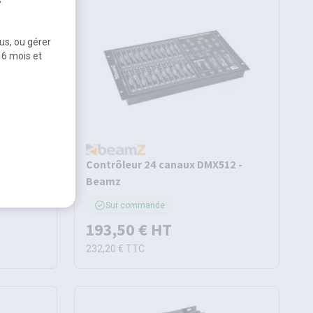
us, ou gérer
 6 mois et
DMX -
Contrôleur 24 canaux DMX512 -
Beamz
Sur commande
193,50 €
HT
232,20 €
TTC