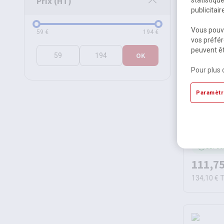
Prix (HT)
publicitai
Prix (HT)
Vous pouve
59
€
194
€
vos préfér
peuvent êt
OK
Pour plus 
Paramètr
Contrôle
Beamz
Sur c
111,75
134,10 €