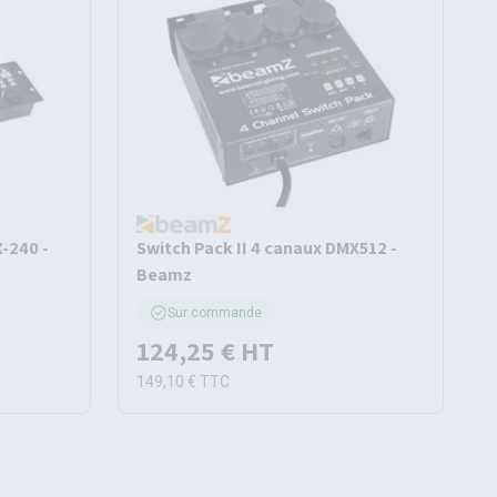
-240 -
Switch Pack II 4 canaux DMX512 -
Beamz
Sur commande
124,25 €
HT
149,10 €
TTC