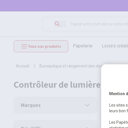
papeterie
loisirs créat
Tous nos produits
mobilier et équipements
accueil
bureautique et rangement des documents
contrôleur de lumière
Mention d
7 produit
Marques
Les sites 
leurs bon 
Les Papète
statistiqu