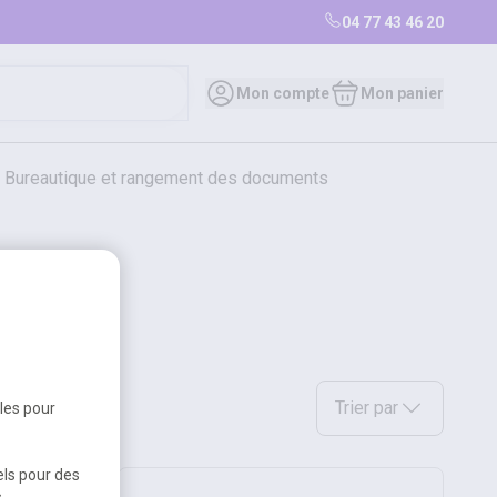
04 77 43 46 20
Mon compte
Mon panier
bureautique et rangement des documents
restauration
librairie
librairie
 lumière
Sélectionnez une option a
Trier par
bles pour
els pour des
s