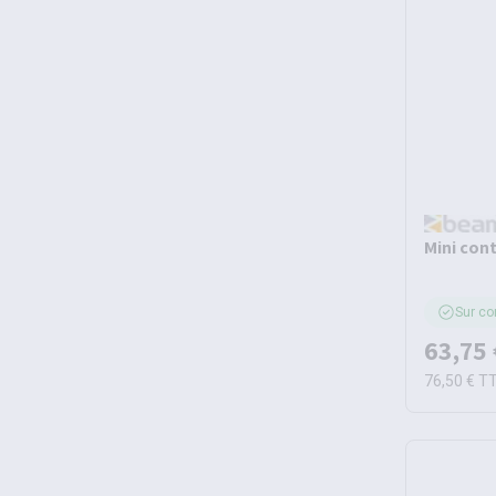
Mini con
Sur c
63,75 
76,50 €
T