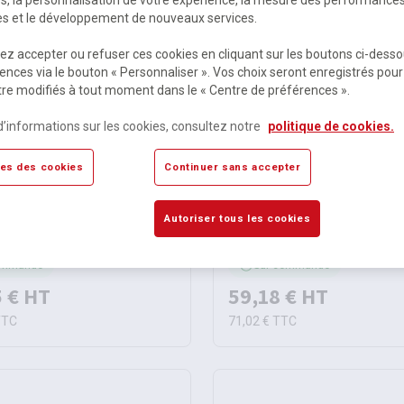
res et le développement de nouveaux services.
z accepter ou refuser ces cookies en cliquant sur les boutons ci-desso
ences via le bouton « Personnaliser ». Vos choix seront enregistrés pour
re modifiés à tout moment dans le « Centre de préférences ».
d’informations sur les cookies, consultez notre
politique de cookies.
es des cookies
Continuer sans accepter
ur 192 canaux DMX-192S -
Contrôleur lumières série 
Autoriser tous les cookies
Beamz
ommande
Sur commande
 €
HT
59,18 €
HT
TTC
71,02 €
TTC