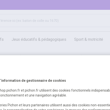
ifs
jeux éducatifs & pédagogiques
sport & motricité
hygiène, sécurité, 1er secours
outils, travaux & entretien
audiovisuel
régie lumière et effets scéniques
contrôleur de
’information de gestionnaire de cookies
s
shop.pichon.fr et pichon.fr utilisent des cookies fonctionnels indispensa
fonctionnement et une navigation agréable.
ries Pichon et leurs partenaires utilisent aussi des cookies non-essenti
es, la personnalisation de votre expérience, la mesure des performance