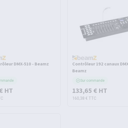
trôleur DMX-510 - Beamz
Contrôleur 192 canaux DMX
Beamz
ommande
Sur commande
€
HT
133,65 €
HT
TC
160,38 €
TTC