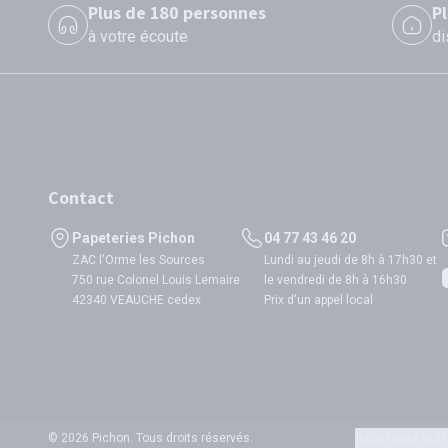
Plus de 180 personnes
P
à votre écoute
di
Contact
Papeteries Pichon
04 77 43 46 20
ZAC l'Orme les Sources
Lundi au jeudi de 8h à 17h30 et
750 rue Colonel Louis Lemaire
le vendredi de 8h à 16h30
42340 VEAUCHE cedex
Prix d'un appel local
© 2026 Pichon. Tous droits réservés.
Gérer mes préf