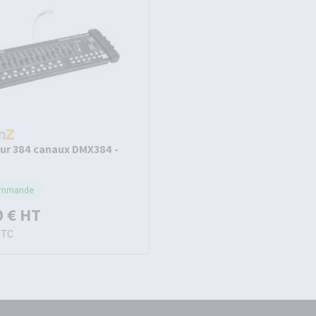
ur 384 canaux DMX384 -
ommande
0 €
HT
TTC