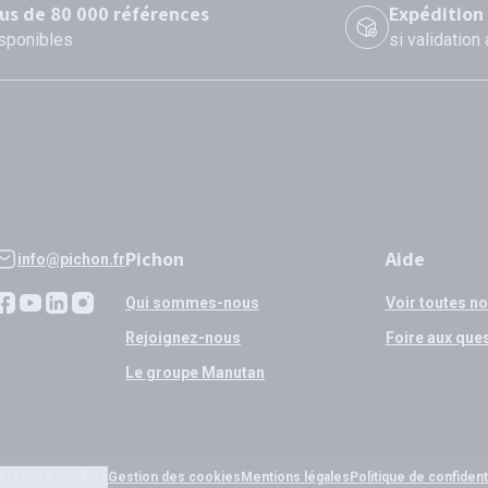
lus de 80 000 références
Expédition
sponibles
si validation
Pichon
Aide
info@pichon.fr
Qui sommes-nous
Voir toutes n
Rejoignez-nous
Foire aux que
Le groupe Manutan
érences cookies
Gestion des cookies
Mentions légales
Politique de confidenti