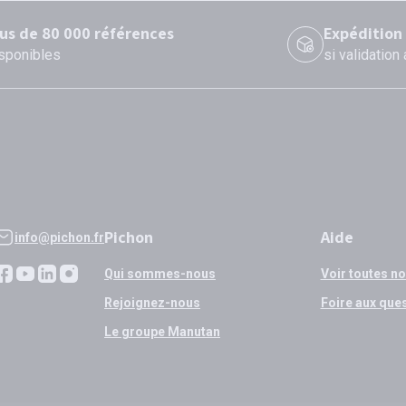
lus de 80 000 références
Expédition
sponibles
si validation
Pichon
Aide
info@pichon.fr
Qui sommes-nous
Voir toutes n
Rejoignez-nous
Foire aux que
Le groupe Manutan