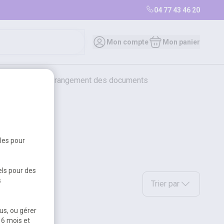
04 77 43 46 20
Mon compte
Mon panier
bureautique et rangement des documents
restauration
librairie
librairie
bles pour
els pour des
Sélectionnez une option a
s
Trier par
us, ou gérer
 6 mois et