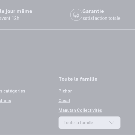
 le jour même
Garantie
 avant 12h
satisfaction totale
Toute la famille
os catégories
Pichon
stions
Casal
Manutan Collectivités
Toute la famille
Toute la famille