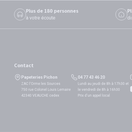
Plus de 180 personnes
P
à votre écoute
di
Contact
Papeteries Pichon
04 77 43 46 20
ZAC l'Orme les Sources
Lundi au jeudi de 8h à 17h30 et
750 rue Colonel Louis Lemaire
le vendredi de 8h à 16h30
42340 VEAUCHE cedex
Prix d'un appel local