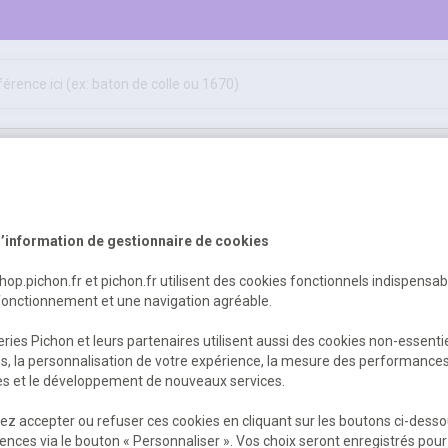
ifs
jeux éducatifs & pédagogiques
sport & motricité
hygiène, sécurité, 1er secours
outils, travaux & entretien
essoires de décoration
décalcomanies
’information de gestionnaire de cookies
shop.pichon.fr et pichon.fr utilisent des cookies fonctionnels indispensa
fonctionnement et une navigation agréable.
ries Pichon et leurs partenaires utilisent aussi des cookies non-essenti
es, la personnalisation de votre expérience, la mesure des performance
res et le développement de nouveaux services.
z accepter ou refuser ces cookies en cliquant sur les boutons ci-desso
ences via le bouton « Personnaliser ». Vos choix seront enregistrés pour