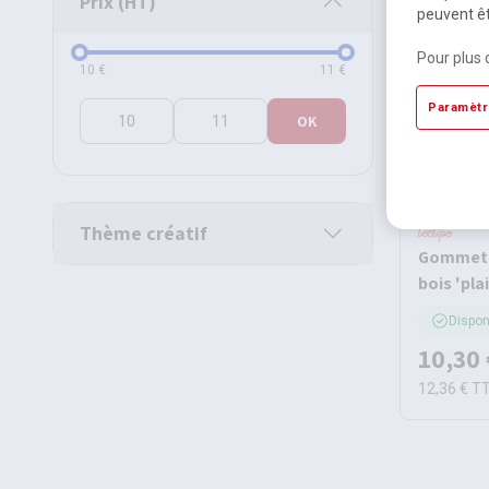
Prix (HT)
peuvent êt
Pour plus 
Prix (HT)
10
€
11
€
Paramètr
OK
Thème créatif
Gommette
bois 'plai
Dispon
10,30 
12,36 €
T