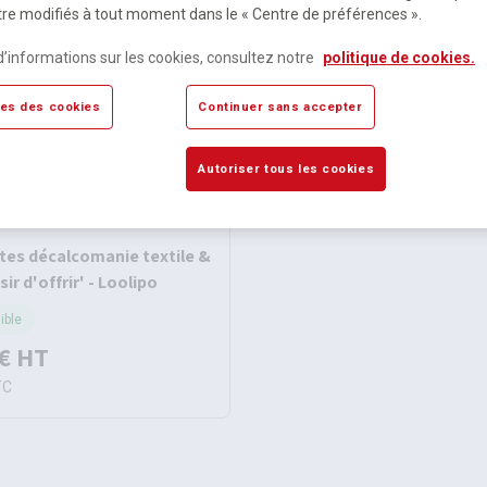
re modifiés à tout moment dans le « Centre de préférences ».
d’informations sur les cookies, consultez notre
politique de cookies.
es des cookies
Continuer sans accepter
Autoriser tous les cookies
s décalcomanie textile &
sir d'offrir' - Loolipo
ible
€
HT
TC