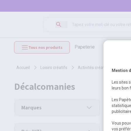
papeterie
loisirs créat
Tous nos produits
mobilier et équipements
accueil
loisirs créatifs
activités créatives
acc
Mention d
Les sites 
décalcomanies
leurs bon 
Les Papète
1 produit
statistiqu
Marques
publicitai
Vous pouve
vos préfér