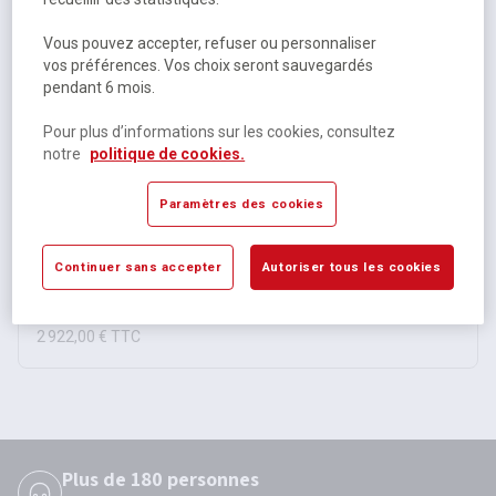
Vous pouvez accepter, refuser ou personnaliser
vos préférences. Vos choix seront sauvegardés
pendant 6 mois.
Pour plus d’informations sur les cookies, consultez
Ecran Numérique Intéractif série UX Pro - Clevertouch
notre
politique de cookies.
Paramètres des cookies
Sur commande selon modèle
2 autres références
Continuer sans accepter
Autoriser tous les cookies
À partir de
2 435,00 €
HT
2 922,00 €
TTC
Plus de 180 personnes