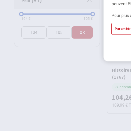
Prix (HT)
peuvent êt
Pour plus 
Prix (HT)
104
€
105
€
Paramètr
OK
Histoire 
(1767)
Sur com
104,2
109,99 €