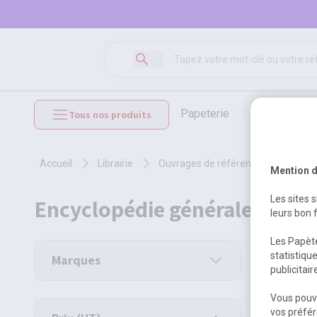
papeterie
loisirs créat
Tous nos produits
mobilier et équipements
accueil
librairie
ouvrages de référence
encyc
Mention d
Les sites 
encyclopédie générale en pl
leurs bon 
Les Papète
1 produit
statistiqu
Marques
publicitai
Vous pouve
vos préfér