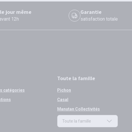
 le jour même
Garantie
 avant 12h
satisfaction totale
Toute la famille
os catégories
Pichon
stions
Casal
Manutan Collectivités
Toute la famille
Toute la famille