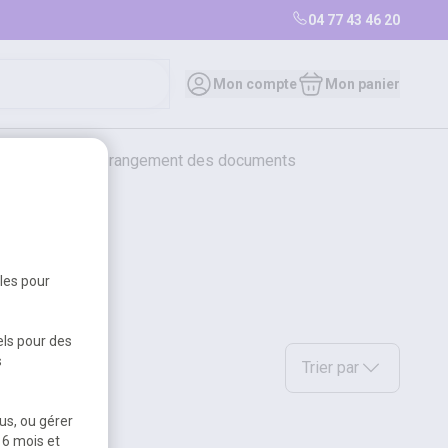
04 77 43 46 20
Mon compte
Mon panier
bureautique et rangement des documents
restauration
librairie
librairie
bles pour
els pour des
Sélectionnez une option a
s
Trier par
us, ou gérer
 6 mois et