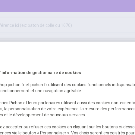
ifs
jeux éducatifs & pédagogiques
sport & motricité
hygiène, sécurité, 1er secours
outils, travaux & entretien
lopédies générales
encyclopédie générale en plusieurs volumes
’information de gestionnaire de cookies
shop.pichon.fr et pichon.fr utilisent des cookies fonctionnels indispensa
usieurs volumes
fonctionnement et une navigation agréable.
ries Pichon et leurs partenaires utilisent aussi des cookies non-essenti
es, la personnalisation de votre expérience, la mesure des performance
res et le développement de nouveaux services.
z accepter ou refuser ces cookies en cliquant sur les boutons ci-desso
ences via le bouton « Personnaliser ». Vos choix seront enregistrés pour