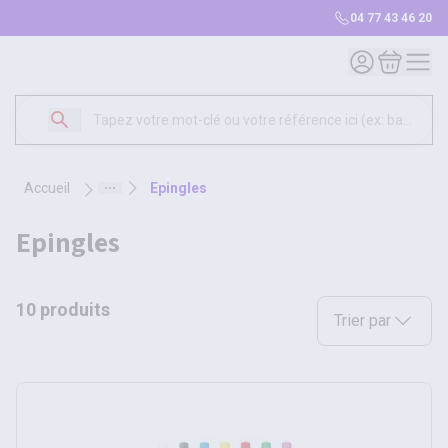
04 77 43 46 20
Mon compte
Mon panie
accueil
epingles
epingles
10 produits
Sélectionnez une opt
Trier par