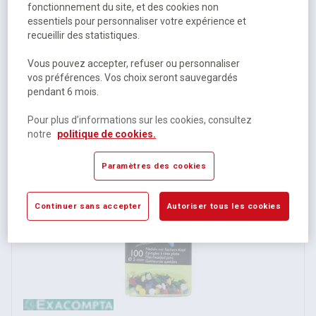
fonctionnement du site, et des cookies non
essentiels pour personnaliser votre expérience et
Boîte de 25 épingles push pins hauteur de pointe 7mm
recueillir des statistiques.
Vous pouvez accepter, refuser ou personnaliser
Sur commande selon modèle
vos préférences. Vos choix seront sauvegardés
pendant 6 mois.
2 autres références
À partir de
Pour plus d’informations sur les cookies, consultez
1,79 €
HT
notre
politique de cookies.
2,15 €
TTC
Paramètres des cookies
Continuer sans accepter
Autoriser tous les cookies