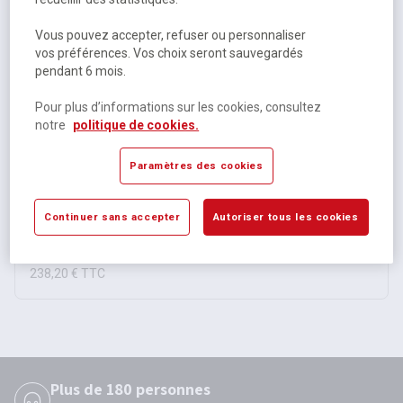
Vous pouvez accepter, refuser ou personnaliser
vos préférences. Vos choix seront sauvegardés
pendant 6 mois.
Pour plus d’informations sur les cookies, consultez
Escabeau isolant fibre de verre Pro Intensif - Tubesca
notre
politique de cookies.
Paramètres des cookies
Sur commande selon modèle
5 autres références
Continuer sans accepter
Autoriser tous les cookies
À partir de
198,50 €
HT
238,20 €
TTC
Plus de 180 personnes