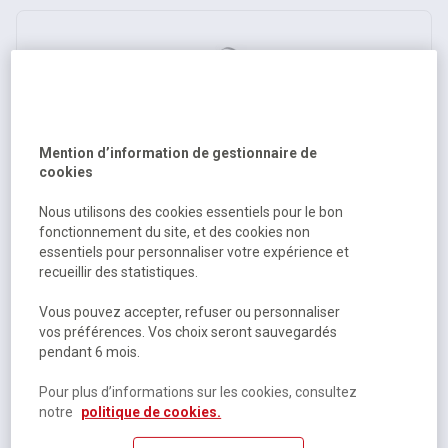
Mention d’information de gestionnaire de
cookies
Sac à dos Aspect Appareil Photo Reflex - noir - Thule
Nous utilisons des cookies essentiels pour le bon
fonctionnement du site, et des cookies non
essentiels pour personnaliser votre expérience et
Sur commande
recueillir des statistiques.
151,50 €
HT
Vous pouvez accepter, refuser ou personnaliser
vos préférences. Vos choix seront sauvegardés
181,80 €
TTC
pendant 6 mois.
Pour plus d’informations sur les cookies, consultez
notre
politique de cookies.