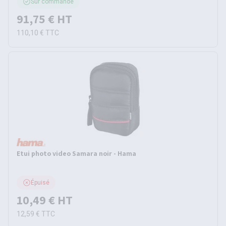
Sur commande
91,75 €
HT
110,10 €
TTC
Etui photo video Samara noir - Hama
Épuisé
10,49 €
HT
12,59 €
TTC