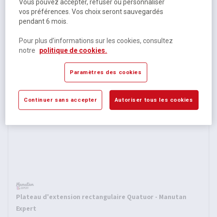
Vous pouvez accepter, refuser ou personnaliser
vos préférences. Vos choix seront sauvegardés
pendant 6 mois.
Pied renfort réglable bureaux Quatuor - Manutan Expert
Pour plus d’informations sur les cookies, consultez
notre
politique de cookies.
Sur commande
35,99 €
HT
Paramètres des cookies
43,19 €
TTC
Continuer sans accepter
Autoriser tous les cookies
Plateau d'extension rectangulaire Quatuor - Manutan
Expert