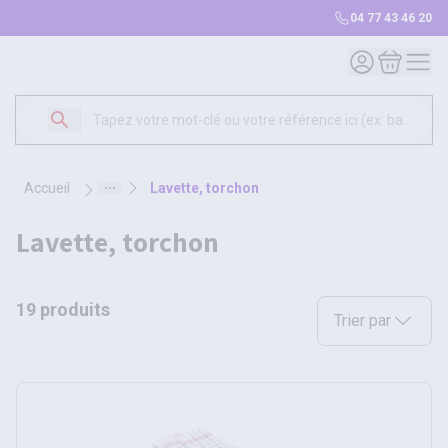
04 77 43 46 20
Mon compte
Mon panie
accueil
lavette, torchon
lavette, torchon
19 produits
Sélectionnez une opt
Trier par