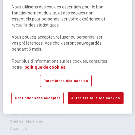
Disponible
Nous utilisons des cookies essentiels pour le bon
49,50 €
HT
fonctionnement du site, et des cookies non
essentiels pour personnaliser votre expérience et
59,40 €
TTC
recueillir des statistiques.
Vous pouvez accepter, refuser ou personnaliser
vos préférences. Vos choix seront sauvegardés
pendant 6 mois.
Pour plus d’informations sur les cookies, consultez
notre
politique de cookies.
Paramètres des cookies
Lavette Microfibre PVA micro - Vileda
Continuer sans accepter
Autoriser tous les cookies
Disponible selon modèle
3 autres références
À partir de