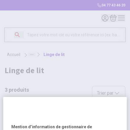
04 77 43 46 20
Mon compte
Mon panie
accueil
linge de lit
linge de lit
3 produits
Sélectionnez une opt
Trier par
Mention d’information de gestionnaire de