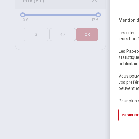
Prix (HT)
Prix (HT)
3
€
47
€
Mention d
Les sites 
OK
leurs bon 
Les Papète
statistiqu
Scolaire
publicitai
Marie-Pierr
Mon cahie
Vous pouve
cahier él
vos préfér
peuvent êt
Sur com
5,64 €
Pour plus 
5,95 €
TT
Paramètr