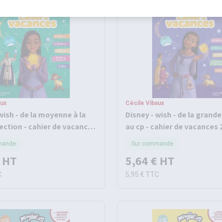
aux
Cécile Vibaux
wish - de la moyenne à la
Disney - wish - de la grand
ection - cahier de vacances
au cp - cahier de vacances
mande
Sur commande
HT
5,64 €
HT
C
5,95 €
TTC