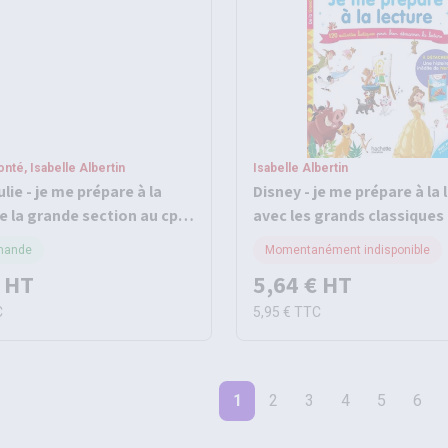
nté, Isabelle Albertin
Isabelle Albertin
ulie - je me prépare à la
Disney - je me prépare à la 
e la grande section au cp -
avec les grands classiques 
e vacances 2026
cahier de vacances 2026
mande
Momentanément indisponible
HT
5,64 €
HT
C
5,95 €
TTC
1
2
3
4
5
6