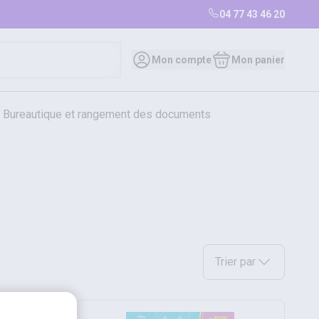
04 77 43 46 20
Mon compte
Mon panier
bureautique et rangement des documents
restauration
librairie
librairie
Sélectionnez une option a
Trier par