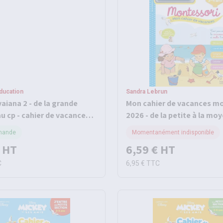
ducation
Sandra Lebrun
vaiana 2 - de la grande
Mon cahier de vacances m
u cp - cahier de vacances
2026 - de la petite à la mo
section
mande
Momentanément indisponible
HT
6,59 €
HT
C
6,95 €
TTC