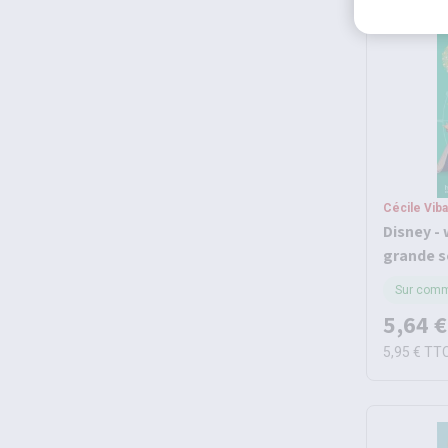
Cécile Vib
Disney - 
grande s
2026
Sur com
5,64 €
5,95 €
TT