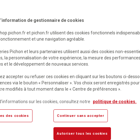
’information de gestionnaire de cookies
shop.pichon.fr et pichon.fr utilisent des cookies fonctionnels indispensa
fonctionnement et une navigation agréable.
ries Pichon et leurs partenaires utilisent aussi des cookies non-essenti
es, la personnalisation de votre expérience, la mesure des performance
Scolaire
res et le développement de nouveaux services.
e Castelli
Marie-Pierre Castelli
r d'écriture istra gs -
Mon cahier d'écriture istra 
z accepter ou refuser ces cookies en cliquant sur les boutons ci-desso
ève - ed. 2023
guide pédagogique - ed. 2
ences via le bouton « Personnaliser ». Vos choix seront enregistrés pour
re modifiés à tout moment dans le « Centre de préférences ».
mande
Sur commande
HT
17,82 €
HT
d’informations sur les cookies, consultez notre
politique de cookies.
C
18,80 €
TTC
es des cookies
Continuer sans accepter
Autoriser tous les cookies