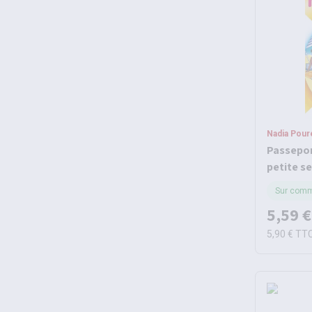
Nadia Poure
Passepor
petite se
vacance
Sur com
5,59 €
5,90 €
TT