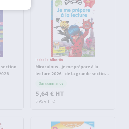
Isabelle Albertin
e section
Miraculous - je me prépare à la
 2026
lecture 2026 - de la grande section
au cp - dès 5 ans
Sur commande
5,64 €
HT
5,95 €
TTC