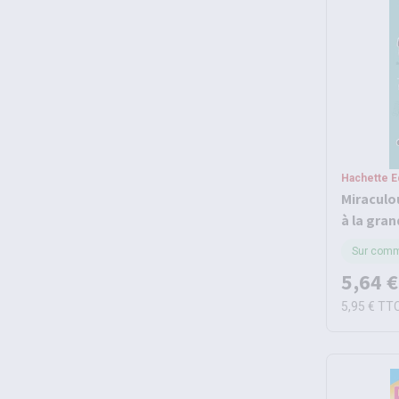
Hachette E
Miraculo
à la gran
vacance
Sur com
5,64 €
5,95 €
TT