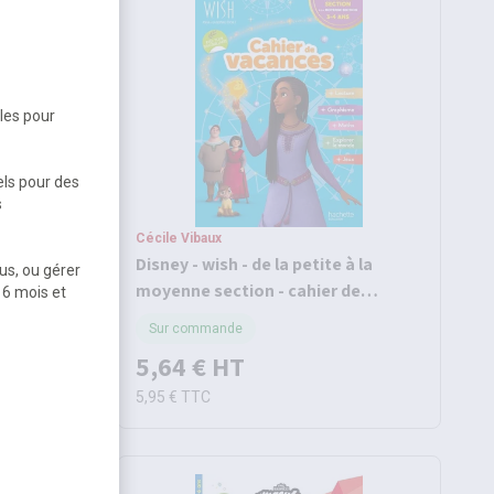
bles pour
els pour des
s
Cécile Vibaux
gs -
Disney - wish - de la petite à la
us, ou gérer
023
moyenne section - cahier de
 6 mois et
vacances 2026
Sur commande
5,64 €
HT
5,95 €
TTC