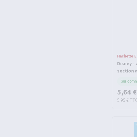
Hachette E
Disney - 
section a
2026
Sur com
5,64 €
5,95 €
TT