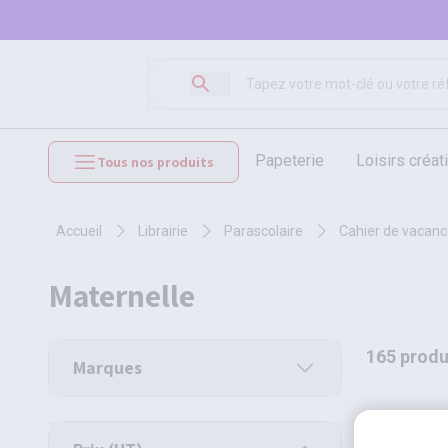
papeterie
loisirs créat
Tous nos produits
mobilier et équipements
accueil
librairie
parascolaire
cahier de vacan
maternelle
165 produ
Marques