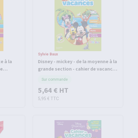
Sylvie Baux
e à la
Disney - mickey - de la moyenne à la
de
grande section - cahier de vacances
2026
Sur commande
5,64 €
HT
5,95 €
TTC