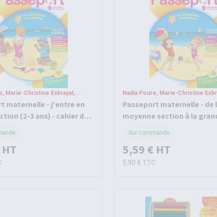
, Marie-Christine Exbrayat, ...
Nadia Poure, Marie-Christine Exbra
t maternelle - j'entre en
Passeport maternelle - de 
ction (2-3 ans) - cahier de
moyenne section à la gran
s 2026
section (4-5 ans) - cahier d
mande
Sur commande
vacances 2026
HT
5,59 €
HT
C
5,90 €
TTC