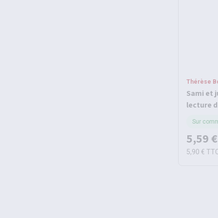
Thérèse Bo
Sami et j
lecture d
cahier d
Sur com
5,59 €
5,90 €
TT