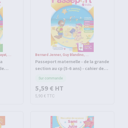
yat, ...
Bernard Jenner, Guy Blandino, ...
la
Passeport maternelle - de la grande
de
section au cp (5-6 ans) - cahier de
e
vacances 2026
Sur commande
5,59 €
HT
5,90 €
TTC