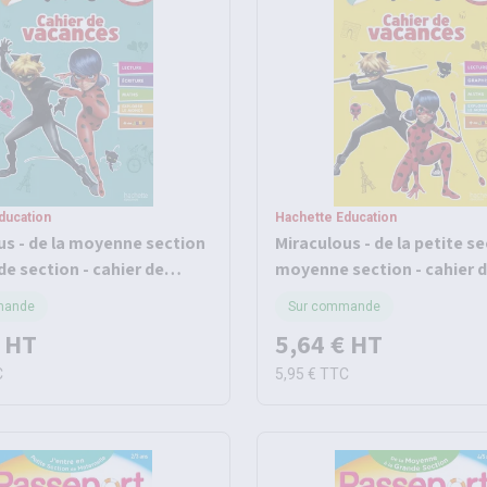
ducation
Hachette Education
us - de la moyenne section
Miraculous - de la petite se
de section - cahier de
moyenne section - cahier 
s 2026
vacances 2026
mande
Sur commande
HT
5,64 €
HT
C
5,95 €
TTC