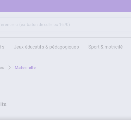
ifs
jeux éducatifs & pédagogiques
sport & motricité
hygiène, sécurité, 1er secours
outils, travaux & entretien
ces
maternelle
its