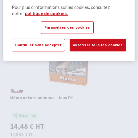
Disponible
Pour plus d’informations sur les cookies, consultez
14,48 €
HT
notre
politique de cookies.
17,38 €
TTC
Paramètres des cookies
Continuer sans accepter
Autoriser tous les cookies
Mémo nature animaux - Jeux FK
Disponible
14,48 €
HT
17,38 €
TTC