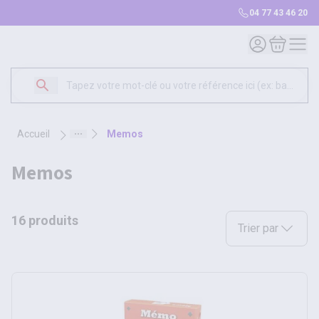
04 77 43 46 20
Mon compte
Mon panie
accueil
memos
memos
16 produits
Sélectionnez une opt
Trier par