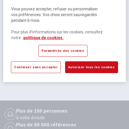
Vous pouvez accepter, refuser ou personnaliser
vos préférences. Vos choix seront sauvegardés
pendant 6 mois.
Pour plus d’informations sur les cookies, consultez
notre
politique de cookies.
Kit microphone Streamer USB - Sandberg
Paramètres des cookies
Sur commande
64,25 €
HT
Continuer sans accepter
Autoriser tous les cookies
77,10 €
TTC
Plus de 180 personnes
à votre écoute
Plus de 80 000 références