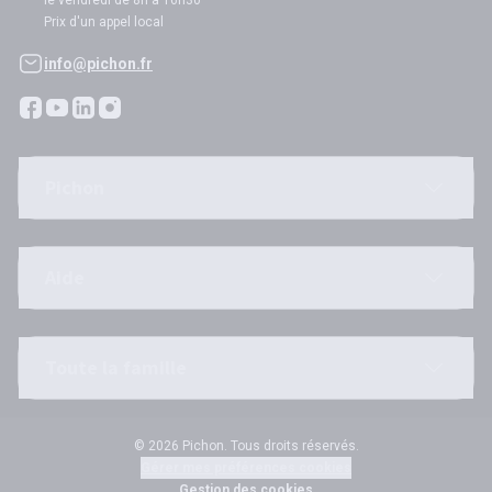
le vendredi de 8h à 16h30
Prix d'un appel local
info@pichon.fr
Pichon
Aide
Toute la famille
© 2026 Pichon. Tous droits réservés.
Gérer mes préférences cookies
Gestion des cookies